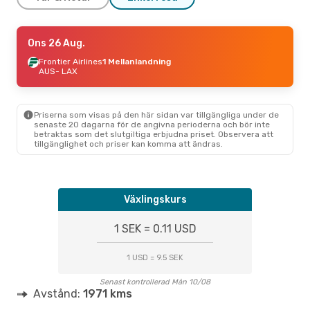
Sön 6 Sep.
Ons 26 Aug.
- Sön 13 Sep.
Frontier Airlines
Frontier Airlines
1 Mellanlandning
1 Mellanlandning
AUS
- LAX
AUS
- LAX
Frontier Airlines
1 Mellanlandning
LAX
- AUS
Priserna som visas på den här sidan var tillgängliga under de
senaste 20 dagarna för de angivna perioderna och bör inte
betraktas som det slutgiltiga erbjudna priset. Observera att
Ons 26 Aug.
- Mån 7 Sep.
tillgänglighet och priser kan komma att ändras.
Frontier Airlines
1 Mellanlandning
AUS
- LAX
American Airlines
Direkt
Växlingskurs
LAX
- AUS
1 SEK = 0.11 USD
1 USD = 9.5 SEK
Senast kontrollerad Mån 10/08
Avstånd:
1971 kms