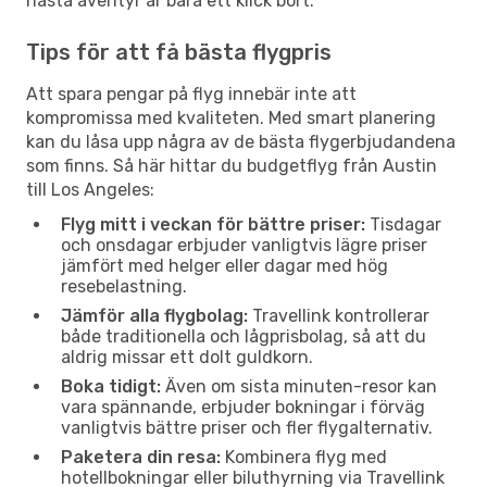
nästa äventyr är bara ett klick bort.
Tips för att få bästa flygpris
Att spara pengar på flyg innebär inte att
kompromissa med kvaliteten. Med smart planering
kan du låsa upp några av de bästa flygerbjudandena
som finns. Så här hittar du budgetflyg från Austin
till Los Angeles:
Flyg mitt i veckan för bättre priser:
Tisdagar
och onsdagar erbjuder vanligtvis lägre priser
jämfört med helger eller dagar med hög
resebelastning.
Jämför alla flygbolag:
Travellink kontrollerar
både traditionella och lågprisbolag, så att du
aldrig missar ett dolt guldkorn.
Boka tidigt:
Även om sista minuten-resor kan
vara spännande, erbjuder bokningar i förväg
vanligtvis bättre priser och fler flygalternativ.
Paketera din resa:
Kombinera flyg med
hotellbokningar eller biluthyrning via Travellink