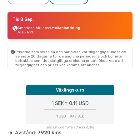
Ons 2 Sep.
Tis 8 Sep.
- Ons 9 Sep.
Scandinavian Airlines
American Airlines
1 Mellanlandning
1 Mellanlandning
ATH
- NYC
ATH
- NYC
Scandinavian Airlines
1 Mellanlandning
NYC
- ATH
Priserna som visas på den här sidan var tillgängliga under de
senaste 20 dagarna för de angivna perioderna och bör inte
betraktas som det slutgiltiga erbjudna priset. Observera att
tillgänglighet och priser kan komma att ändras.
Växlingskurs
1 SEK = 0.11 USD
1 USD = 9.47 SEK
Senast kontrollerad Tors 6/08
Avstånd:
7920 kms