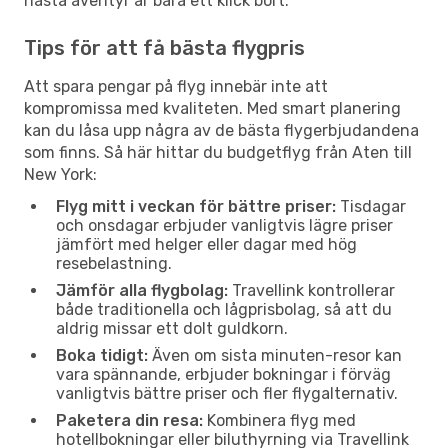
nästa äventyr är bara ett klick bort.
Tips för att få bästa flygpris
Att spara pengar på flyg innebär inte att
kompromissa med kvaliteten. Med smart planering
kan du låsa upp några av de bästa flygerbjudandena
som finns. Så här hittar du budgetflyg från Aten till
New York:
Flyg mitt i veckan för bättre priser:
Tisdagar
och onsdagar erbjuder vanligtvis lägre priser
jämfört med helger eller dagar med hög
resebelastning.
Jämför alla flygbolag:
Travellink kontrollerar
både traditionella och lågprisbolag, så att du
aldrig missar ett dolt guldkorn.
Boka tidigt:
Även om sista minuten-resor kan
vara spännande, erbjuder bokningar i förväg
vanligtvis bättre priser och fler flygalternativ.
Paketera din resa:
Kombinera flyg med
hotellbokningar eller biluthyrning via Travellink