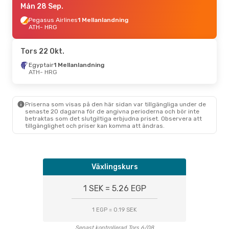
Mån 28 Sep.
Pegasus Airlines
1 Mellanlandning
ATH
- HRG
Tors 22 Okt.
Egyptair
1 Mellanlandning
ATH
- HRG
Priserna som visas på den här sidan var tillgängliga under de
senaste 20 dagarna för de angivna perioderna och bör inte
betraktas som det slutgiltiga erbjudna priset. Observera att
tillgänglighet och priser kan komma att ändras.
Växlingskurs
1 SEK = 5.26 EGP
1 EGP = 0.19 SEK
Senast kontrollerad Tors 6/08