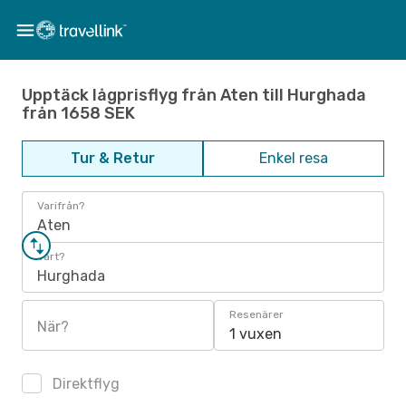
Upptäck lågprisflyg från Aten till Hurghada
från 1658 SEK
Tur & Retur
Enkel resa
Varifrån?
Aten
Vart?
Hurghada
Resenärer
När?
1 vuxen
Direktflyg