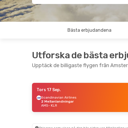
Bästa erbjudandena
Utforska de bästa erb
Upptäck de billigaste flygen från Amster
Tors 17 Sep.
Fre 9 Okt.
- Sön 11 Okt.
Scandinavian Airlines
2 Mellanlandningar
Scandinavian Airlines
AMS
- KLR
1 Mellanlandning
AMS
- KLR
Scandinavian Airlines
2 Mellanlandningar
KLR
- AMS