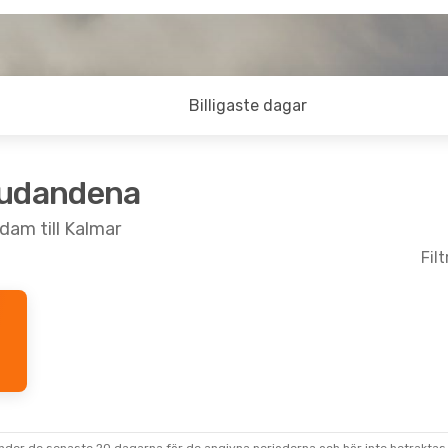
Billigaste dagar
judandena
dam till Kalmar
Fil