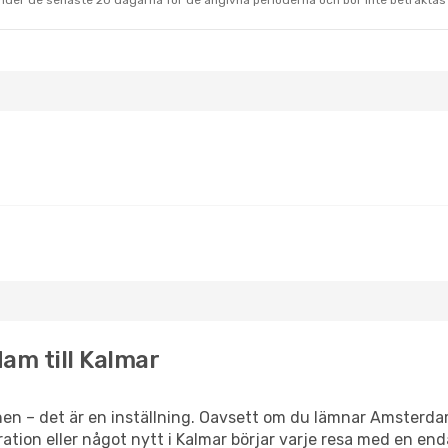
under de senaste 20 dagarna för de angivna perioderna och bör inte betraktas 
am till Kalmar
en – det är en inställning. Oavsett om du lämnar Amsterda
piration eller något nytt i Kalmar börjar varje resa med en en