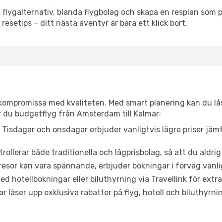
flygalternativ, blanda flygbolag och skapa en resplan som pa
resetips – ditt nästa äventyr är bara ett klick bort.
t kompromissa med kvaliteten. Med smart planering kan du l
r du budgetflyg från Amsterdam till Kalmar:
Tisdagar och onsdagar erbjuder vanligtvis lägre priser jäm
trollerar både traditionella och lågprisbolag, så att du aldrig
or kan vara spännande, erbjuder bokningar i förväg vanligtv
d hotellbokningar eller biluthyrning via Travellink för extra
låser upp exklusiva rabatter på flyg, hotell och biluthyrnin