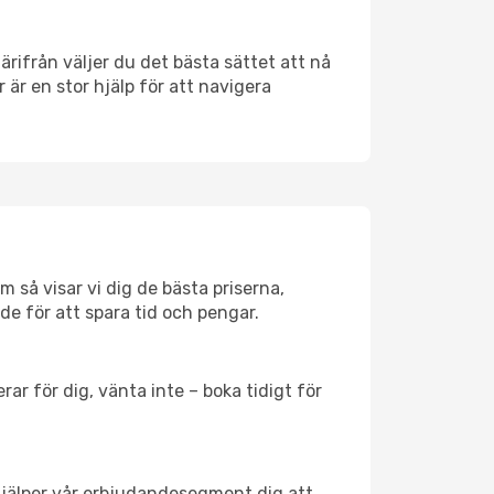
Därifrån väljer du det bästa sättet att nå
r är en stor hjälp för att navigera
 så visar vi dig de bästa priserna,
rde för att spara tid och pengar.
ar för dig, vänta inte – boka tidigt för
hjälper vår erbjudandesegment dig att