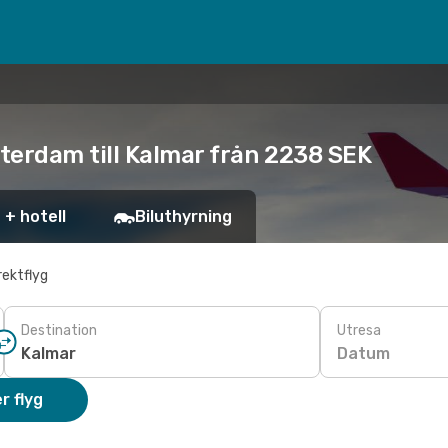
terdam till Kalmar från 2238 SEK
 + hotell
Biluthyrning
rektflyg
Destination
Utresa
Datum
r flyg