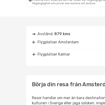
Priserna som visas på den här sidan var tillgängliga 
tillgänglighet och priser kan komma att ändras.
Avstånd:
879 kms
Flygplatser Amsterdam
Flygplatser Kalmar
Börja din resa från Amsterd
Resor handlar om mer än bara destination
kulturen i Sverige eller jaga solsken, ins