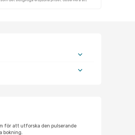
som det slutgiltiga erbjudna priset. Observera att
m för att utforska den pulserande
da bokning.