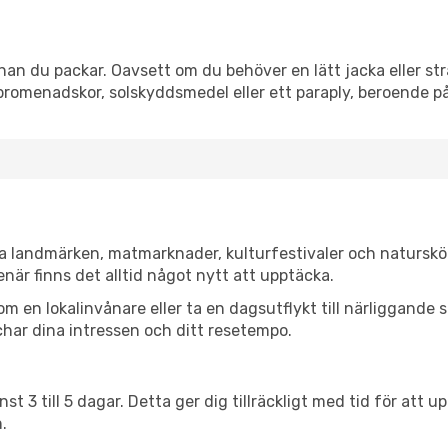
an du packar. Oavsett om du behöver en lätt jacka eller str
romenadskor, solskyddsmedel eller ett paraply, beroende p
ka landmärken, matmarknader, kulturfestivaler och naturskö
när finns det alltid något nytt att upptäcka.
en lokalinvånare eller ta en dagsutflykt till närliggande st
har dina intressen och ditt resetempo.
nst 3 till 5 dagar. Detta ger dig tillräckligt med tid för at
.