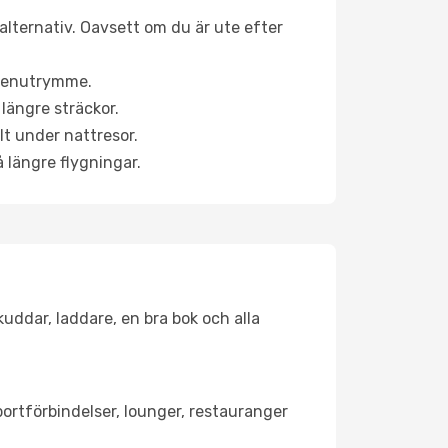
alternativ. Oavsett om du är ute efter
a benutrymme.
längre sträckor.
lt under nattresor.
å längre flygningar.
kuddar, laddare, en bra bok och alla
portförbindelser, lounger, restauranger