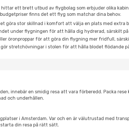
hittar ett brett utbud av flygbolag som erbjuder olika kabin
udgetpriser finns det ett flyg som matchar dina behov.
et göra stor skillnad i komfort att välja en plats med extr
det under flygningen för att hålla dig hydrerad, särskilt på 
ler öronproppar för att göra din flygning mer fridfull, särski
 gör stretchövningar i stolen för att hålla blodet flödande p
itiden, innebär en smidig resa att vara förberedd. Packa rese 
nad och underhållen.
 flygplatser i Amsterdam. Var och en är välutrustad med trans
starta din resa på rätt sätt.