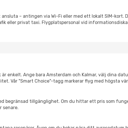
t ansluta – antingen via Wi-Fi eller med ett lokalt SIM-kort. 
afik eller privat taxi. Flygplatspersonal vid informationsdiska
nk är enkelt. Ange bara Amsterdam och Kalmar, välj dina datum
xibilitet. Vår "Smart Choice"-tagg markerar flyg med högsta vä
d begränsad tillgänglighet. Om du hittar ett pris som funger
r senare.
spontana resenärer. Även om du bokar nära ditt avresedatum 