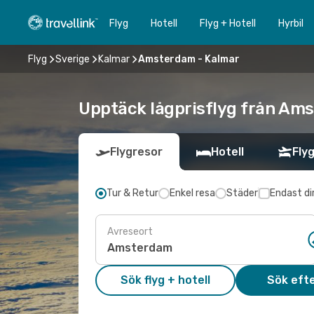
Flyg
Hotell
Flyg + Hotell
Hyrbil
Flyg
Sverige
Kalmar
Amsterdam - Kalmar
Upptäck lågprisflyg från Ams
Flygresor
Hotell
Flyg
Tur & Retur
Enkel resa
Städer
Endast di
Avreseort
Sök flyg + hotell
Sök efte