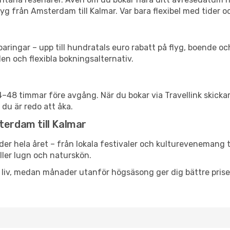
yg från Amsterdam till Kalmar. Var bara flexibel med tider oc
ringar – upp till hundratals euro rabatt på flyg, boende o
en och flexibla bokningsalternativ.
24–48 timmar före avgång. När du bokar via Travellink skick
 du är redo att åka.
terdam till Kalmar
der hela året – från lokala festivaler och kulturevenemang t
eller lugn och naturskön.
h liv, medan månader utanför högsäsong ger dig bättre pris