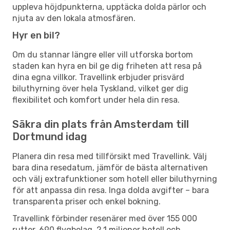
uppleva höjdpunkterna, upptäcka dolda pärlor och
njuta av den lokala atmosfären.
Hyr en bil?
Om du stannar längre eller vill utforska bortom
staden kan hyra en bil ge dig friheten att resa på
dina egna villkor. Travellink erbjuder prisvärd
biluthyrning över hela Tyskland, vilket ger dig
flexibilitet och komfort under hela din resa.
Säkra din plats från Amsterdam till
Dortmund idag
Planera din resa med tillförsikt med Travellink. Välj
bara dina resedatum, jämför de bästa alternativen
och välj extrafunktioner som hotell eller biluthyrning
för att anpassa din resa. Inga dolda avgifter – bara
transparenta priser och enkel bokning.
Travellink förbinder resenärer med över 155 000
rutter, 690 flygbolag, 2,1 miljoner hotell och