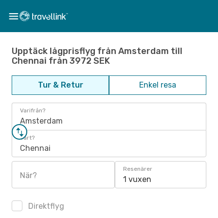
Upptäck lågprisflyg från Amsterdam till
Chennai från 3972 SEK
Tur & Retur
Enkel resa
Varifrån?
Amsterdam
Vart?
Chennai
Resenärer
När?
1 vuxen
Direktflyg