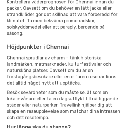
Kontrollera väderprognosen för Chennai innan du
packar. Oavsett om du behöver en lätt jacka eller
strandkläder gör det skillnad att vara förberedd för
klimatet. Ta med bekväma promenadskor,
solskyddsmedel eller ett paraply, beroende på
säsong.
Höjdpunkter i Chennai
Chennai sprudlar av charm – tänk historiska
landmärken, matmarknader, kulturfestivaler och
natursköna platser. Oavsett om du är en
förstagångsbesökare eller en erfaren resenär finns
det alltid något nytt att upptäcka.
Besök sevärdheter som du måste se, ät som en
lokalinvånare eller ta en dagsutflykt till närliggande
städer eller naturparker. Travellink hjälper dig att
skapa en reseupplevelse som matchar dina intressen
och ditt resetempo.
Hur länge ska du stanna?