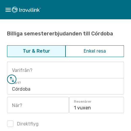
Billiga semestererbjudanden till Córdoba
Tur & Retur
Enkel resa
Varifrån?
Vart?
Córdoba
Resenärer
När?
1 vuxen
Direktflyg