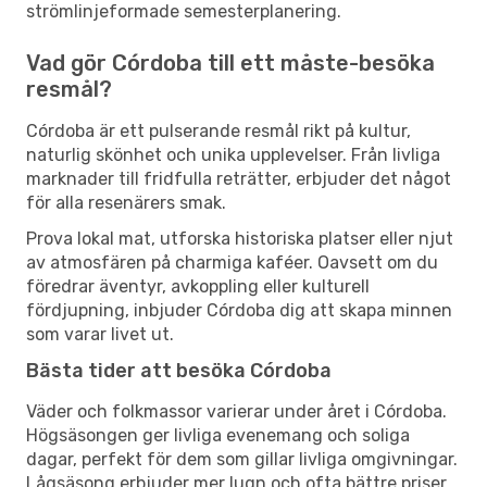
strömlinjeformade semesterplanering.
Vad gör Córdoba till ett måste-besöka
resmål?
Córdoba är ett pulserande resmål rikt på kultur,
naturlig skönhet och unika upplevelser. Från livliga
marknader till fridfulla reträtter, erbjuder det något
för alla resenärers smak.
Prova lokal mat, utforska historiska platser eller njut
av atmosfären på charmiga kaféer. Oavsett om du
föredrar äventyr, avkoppling eller kulturell
fördjupning, inbjuder Córdoba dig att skapa minnen
som varar livet ut.
Bästa tider att besöka Córdoba
Väder och folkmassor varierar under året i Córdoba.
Högsäsongen ger livliga evenemang och soliga
dagar, perfekt för dem som gillar livliga omgivningar.
Lågsäsong erbjuder mer lugn och ofta bättre priser,