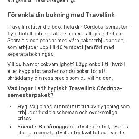
att göra sin resa oförglömlig.
Förenkla din bokning med Travellink
Travellink låter dig boka hela din Córdoba-semester -
flyg, hotell och extrafunktioner - allt på ett ställe.
Spara tid och pengar med våra paketerbjudanden,
som erbjuder upp till 40 % rabatt jämfört med
separata bokningar.
Vill du ha mer bekvämlighet? Lägg enkelt till hyrbil
eller flygplatstransfer när du bokar för att
skräddarsy din resa precis som du vill ha den.
Vad ingår i ett typiskt Travellink Córdoba-
semesterpaket?
Flyg:
Välj bland ett brett utbud av flygbolag som
erbjuder flexibla scheman och överkomliga
priser.
Boende:
Bo på noggrant utvalda hotell, resorts
eller pensionat, utvalda för kvalitet och värde.