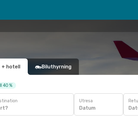
 + hotell
Biluthyrning
ll 40 %
stination
Utresa
Retu
Datum
Da