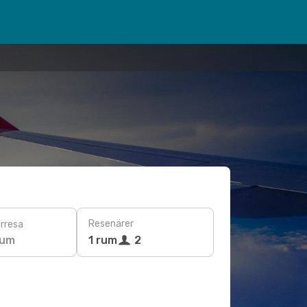
Resenärer
rresa
tum
1 rum
2