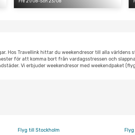
Fre 21/08-Sön 23/08
. Hos Travellink hittar du weekendresor till alla världens stä
ster för att komma bort från vardagsstressen och slappna av
ndstäder. Vi erbjuder weekendresor med weekendpaket (flyg+
Flyg till Stockholm
Flyg