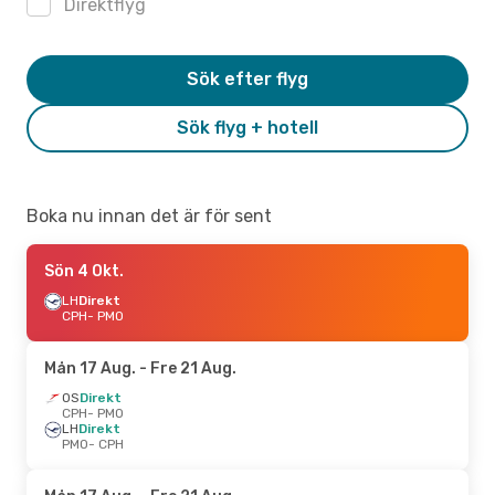
Direktflyg
Sök efter flyg
Sök flyg + hotell
Boka nu innan det är för sent
Sön 4 Okt.
LH
Direkt
CPH
- PMO
Mån 17 Aug.
- Fre 21 Aug.
OS
Direkt
CPH
- PMO
LH
Direkt
PMO
- CPH