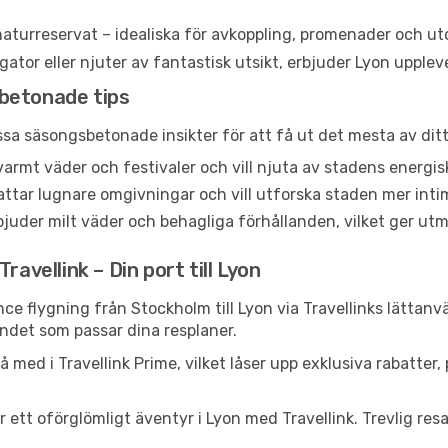
aturreservat – idealiska för avkoppling, promenader och ut
or eller njuter av fantastisk utsikt, erbjuder Lyon upplevels
betonade tips
essa säsongsbetonade insikter för att få ut det mesta av ditt
r varmt väder och festivaler och vill njuta av stadens ene
ttar lugnare omgivningar och vill utforska staden mer inti
juder milt väder och behagliga förhållanden, vilket ger utm
ravellink – Din port till Lyon
ance flygning från Stockholm till Lyon via Travellinks lättan
andet som passar dina resplaner.
 med i Travellink Prime, vilket låser upp exklusiva rabatter
r ett oförglömligt äventyr i Lyon med Travellink. Trevlig resa