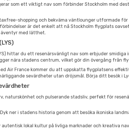
erar som ett viktigt nav som förbinder Stockholm med destin
er, taxfree-shopping och bekväma väntlounger utformade för 
örbindelser är det enkelt att nå Stockholm flygplats oavsett
tt äventyr med lätthet.
 (LYS)
YS) hittar du ett resenärsvänligt nav som erbjuder smidiga
gger nära stadens centrum, vilket gör din övergång från fly
 Air France kommer du att uppskatta flygplatsens effektiva f
ka närliggande sevärdheter utan dröjsmål. Börja ditt besök i 
sevärdheter
rv, naturskönhet och pulserande stadsliv, perfekt för resenä
Dyk ner i stadens historia genom att besöka ikoniska lan
 autentisk lokal kultur på livliga marknader och kreativa n