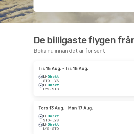
De billigaste flygen frå
Boka nu innan det är för sent
Tis 18 Aug.
- Tis 18 Aug.
LH
Direkt
STO
- LYS
LH
Direkt
LYS
- STO
Tors 13 Aug.
- Mån 17 Aug.
LH
Direkt
STO
- LYS
LH
Direkt
LYS
- STO