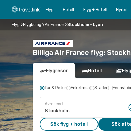
Flyg
Hotell
Flyg + Hotell
Hyrbil
Flyg
Flygbolag
Air France
Stockholm - Lyon
Billiga Air France flyg: Stock
Flygresor
Hotell
Flyg
Tur & Retur
Enkel resa
Städer
Endast di
Avreseort
Sök flyg + hotell
Sök efte