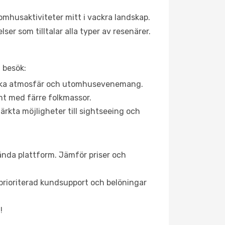
omhusaktiviteter mitt i vackra landskap.
er som tilltalar alla typer av resenärer.
 besök:
rgiska atmosfär och utomhusevenemang.
mt med färre folkmassor.
ärkta möjligheter till sightseeing och
vända plattform. Jämför priser och
, prioriterad kundsupport och belöningar
!