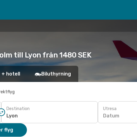
holm till Lyon från 1480 SEK
 + hotell
Biluthyrning
rektflyg
Destination
Utresa
Datum
r flyg