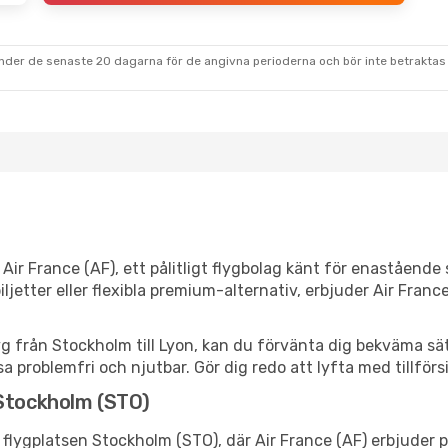
under de senaste 20 dagarna för de angivna perioderna och bör inte betraktas 
ir France (AF), ett pålitligt flygbolag känt för enastående 
etter eller flexibla premium-alternativ, erbjuder Air France
yg från Stockholm till Lyon, kan du förvänta dig bekväma säte
a problemfri och njutbar. Gör dig redo att lyfta med tillförs
 Stockholm (STO)
flygplatsen Stockholm (STO), där Air France (AF) erbjuder p