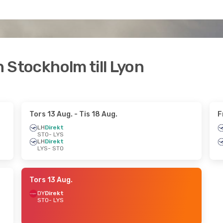
n Stockholm till Lyon
Tors 13 Aug.
- Tis 18 Aug.
F
LH
Direkt
STO
- LYS
LH
Direkt
LYS
- STO
Tors 13 Aug.
DY
Direkt
STO
- LYS