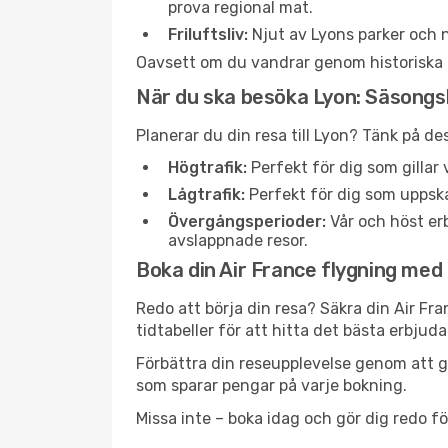
prova regional mat.
Friluftsliv:
Njut av Lyons parker och n
Oavsett om du vandrar genom historiska gat
När du ska besöka Lyon: Säsongs
Planerar du din resa till Lyon? Tänk på d
Högtrafik:
Perfekt för dig som gilla
Lågtrafik:
Perfekt för dig som uppska
Övergångsperioder:
Vår och höst erb
avslappnade resor.
Boka din Air France flygning med T
Redo att börja din resa? Säkra din Air Fr
tidtabeller för att hitta det bästa erbjud
Förbättra din reseupplevelse genom att gå
som sparar pengar på varje bokning.
Missa inte – boka idag och gör dig redo fö