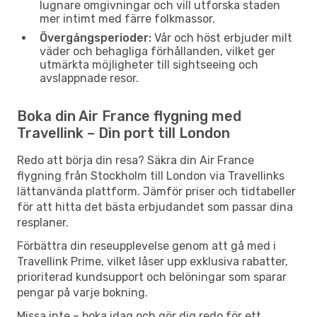
lugnare omgivningar och vill utforska staden
mer intimt med färre folkmassor.
Övergångsperioder:
Vår och höst erbjuder milt
väder och behagliga förhållanden, vilket ger
utmärkta möjligheter till sightseeing och
avslappnade resor.
Boka din Air France flygning med
Travellink – Din port till London
Redo att börja din resa? Säkra din Air France
flygning från Stockholm till London via Travellinks
lättanvända plattform. Jämför priser och tidtabeller
för att hitta det bästa erbjudandet som passar dina
resplaner.
Förbättra din reseupplevelse genom att gå med i
Travellink Prime, vilket låser upp exklusiva rabatter,
prioriterad kundsupport och belöningar som sparar
pengar på varje bokning.
Missa inte – boka idag och gör dig redo för ett