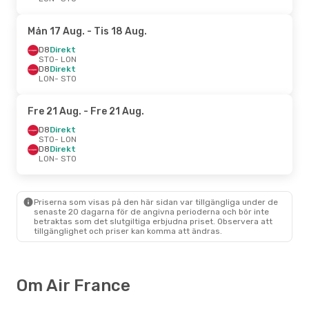
Mån 17 Aug.
- Tis 18 Aug.
D8
Direkt
STO
- LON
D8
Direkt
LON
- STO
Fre 21 Aug.
- Fre 21 Aug.
D8
Direkt
STO
- LON
D8
Direkt
LON
- STO
Priserna som visas på den här sidan var tillgängliga under de
senaste 20 dagarna för de angivna perioderna och bör inte
betraktas som det slutgiltiga erbjudna priset. Observera att
tillgänglighet och priser kan komma att ändras.
Om Air France