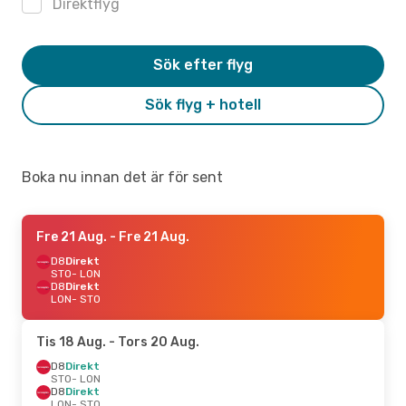
Direktflyg
Sök efter flyg
Sök flyg + hotell
Boka nu innan det är för sent
Fre 21 Aug.
- Fre 21 Aug.
D8
Direkt
STO
- LON
D8
Direkt
LON
- STO
Tis 18 Aug.
- Tors 20 Aug.
D8
Direkt
STO
- LON
D8
Direkt
LON
- STO