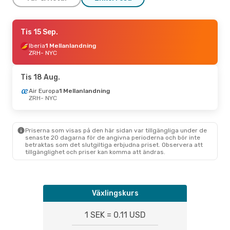
Mån 31 Aug.
Tis 15 Sep.
- Fre 4 Sep.
Condor
Iberia
1 Mellanlandning
1 Mellanlandning
ZRH
ZRH
- NYC
- NYC
Condor
1 Mellanlandning
NYC
- ZRH
Tis 18 Aug.
Air Europa
1 Mellanlandning
ZRH
- NYC
Priserna som visas på den här sidan var tillgängliga under de
senaste 20 dagarna för de angivna perioderna och bör inte
betraktas som det slutgiltiga erbjudna priset. Observera att
tillgänglighet och priser kan komma att ändras.
Växlingskurs
1 SEK = 0.11 USD