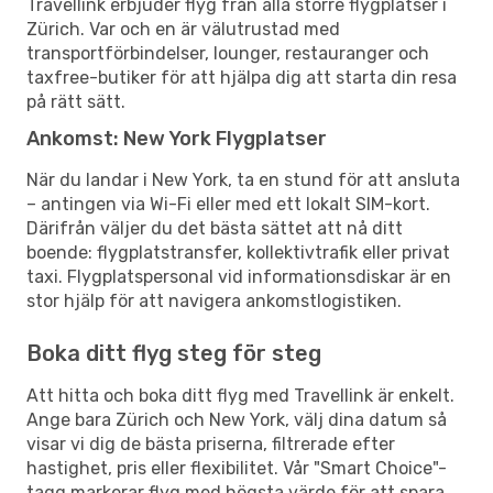
Travellink erbjuder flyg från alla större flygplatser i
Zürich. Var och en är välutrustad med
transportförbindelser, lounger, restauranger och
taxfree-butiker för att hjälpa dig att starta din resa
på rätt sätt.
Ankomst: New York Flygplatser
När du landar i New York, ta en stund för att ansluta
– antingen via Wi-Fi eller med ett lokalt SIM-kort.
Därifrån väljer du det bästa sättet att nå ditt
boende: flygplatstransfer, kollektivtrafik eller privat
taxi. Flygplatspersonal vid informationsdiskar är en
stor hjälp för att navigera ankomstlogistiken.
Boka ditt flyg steg för steg
Att hitta och boka ditt flyg med Travellink är enkelt.
Ange bara Zürich och New York, välj dina datum så
visar vi dig de bästa priserna, filtrerade efter
hastighet, pris eller flexibilitet. Vår "Smart Choice"-
tagg markerar flyg med högsta värde för att spara