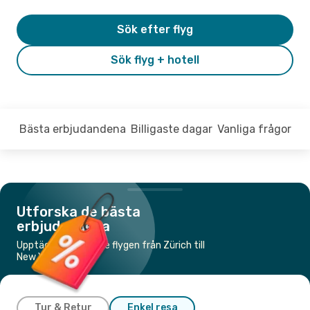
Sök efter flyg
Sök flyg + hotell
Bästa erbjudandena
Billigaste dagar
Vanliga frågor
Utforska de bästa
erbjudandena
Upptäck de billigaste flygen från Zürich till
New York
Tur & Retur
Enkel resa