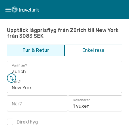
Upptäck lågprisflyg från Zürich till New York
från 3083 SEK
Tur & Retur
Enkel resa
Varifrån?
Zürich
Vart?
New York
Resenärer
När?
1 vuxen
Direktflyg