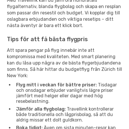
Med Travellink kan du jämföra hundratals
flygalternativ, blanda flygbolag och skapa en resplan
som passar din resestil och budget. Vi kopplar dig till
oslagbara erbjudanden och viktiga resetips – ditt
nästa äventyr är bara ett klick bort.
Tips för att få bästa flygpris
Att spara pengar på flyg innebär inte att
kompromissa med kvaliteten. Med smart planering
kan du låsa upp några av de bästa flygerbjudandena
som finns. Så här hittar du budgetflyg från Zürich till
New York:
Flyg mitt i veckan för bättre priser:
Tisdagar
och onsdagar erbjuder vanligtvis lägre priser
jämfört med helger eller dagar med hög
resebelastning.
Jämför alla flygbolag:
Travellink kontrollerar
både traditionella och lågprisbolag, så att du
aldrig missar ett dolt guldkorn.
Boka tidigt:
Även om sista minuten-resor kan