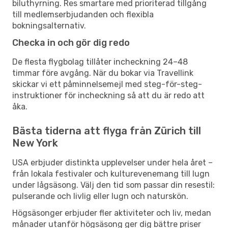
biluthyrning. Res smartare med prioriterad tillgång
till medlemserbjudanden och flexibla
bokningsalternativ.
Checka in och gör dig redo
De flesta flygbolag tillåter incheckning 24–48
timmar före avgång. När du bokar via Travellink
skickar vi ett påminnelsemejl med steg-för-steg-
instruktioner för incheckning så att du är redo att
åka.
Bästa tiderna att flyga från Zürich till
New York
USA erbjuder distinkta upplevelser under hela året –
från lokala festivaler och kulturevenemang till lugn
under lågsäsong. Välj den tid som passar din resestil:
pulserande och livlig eller lugn och naturskön.
Högsäsonger erbjuder fler aktiviteter och liv, medan
månader utanför högsäsong ger dig bättre priser