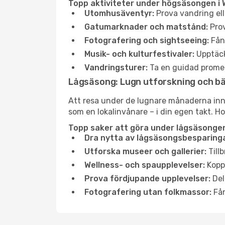
Topp aktiviteter under högsäsongen i 
Utomhusäventyr:
Prova vandring ell
Gatumarknader och matstånd:
Prov
Fotografering och sightseeing:
Fång
Musik- och kulturfestivaler:
Upptäck
Vandringsturer:
Ta en guidad promen
Lågsäsong: Lugn utforskning och b
Att resa under de lugnare månaderna inneb
som en lokalinvånare – i din egen takt. Ho
Topp saker att göra under lågsäsongen
Dra nytta av lågsäsongsbesparinga
Utforska museer och gallerier:
Tillb
Wellness- och spaupplevelser:
Koppl
Prova fördjupande upplevelser:
Del
Fotografering utan folkmassor:
Fån