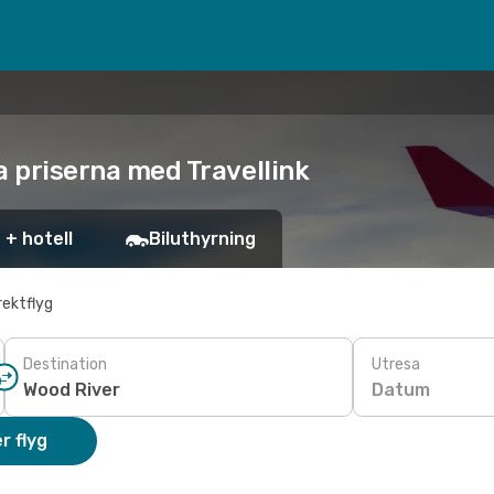
ta priserna med Travellink
 + hotell
Biluthyrning
rektflyg
Destination
Utresa
Datum
r flyg