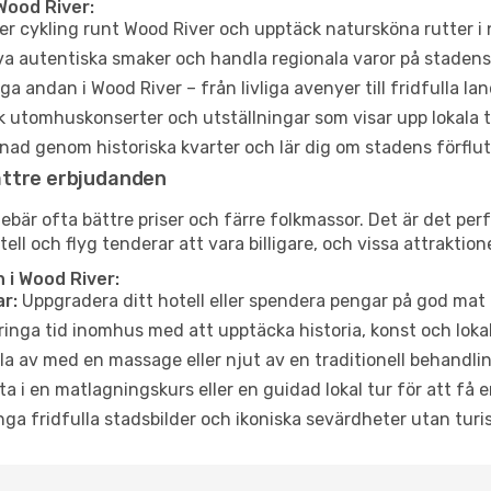
Wood River:
er cykling runt Wood River och upptäck natursköna rutter i
a autentiska smaker och handla regionala varor på stade
a andan i Wood River – från livliga avenyer till fridfulla la
 utomhuskonserter och utställningar som visar upp lokala t
ad genom historiska kvarter och lär dig om stadens förflut
ättre erbjudanden
är ofta bättre priser och färre folkmassor. Det är det perfe
tell och flyg tenderar att vara billigare, och vissa attraktio
 i Wood River:
r:
Uppgradera ditt hotell eller spendera pengar på god mat m
ringa tid inomhus med att upptäcka historia, konst och lokal
a av med en massage eller njut av en traditionell behandlin
ta i en matlagningskurs eller en guidad lokal tur för att få
ga fridfulla stadsbilder och ikoniska sevärdheter utan turistt