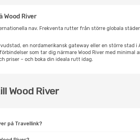
nå Wood River
nternationella nav. Frekventa rutter från större globala städe
vudstad, en nordamerikansk gateway eller en större stad i 
ppsförbindelser som tar dig närmare Wood River med minimal
och priser – och boka din ideala rutt idag.
ill Wood River
iver på Travellink?
Wood River?