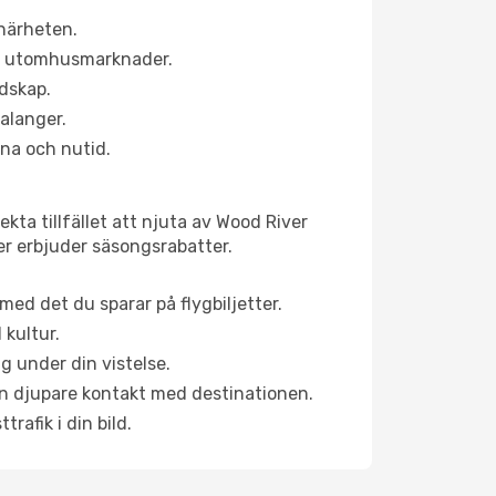
 närheten.
ns utomhusmarknader.
ndskap.
alanger.
na och nutid.
kta tillfället att njuta av Wood River
ner erbjuder säsongsrabatter.
ed det du sparar på flygbiljetter.
 kultur.
g under din vistelse.
 en djupare kontakt med destinationen.
rafik i din bild.