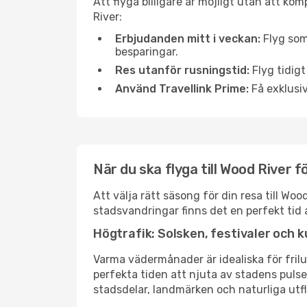
Att flyga billigare är möjligt utan att ko
River:
Erbjudanden mitt i veckan:
Flyg som
besparingar.
Res utanför rusningstid:
Flyg tidigt
Använd Travellink Prime:
Få exklusiv
När du ska flyga till Wood River 
Att välja rätt säsong för din resa till W
stadsvandringar finns det en perfekt tid 
Högtrafik: Solsken, festivaler och k
Varma vädermånader är idealiska för friluf
perfekta tiden att njuta av stadens puls
stadsdelar, landmärken och naturliga utfl