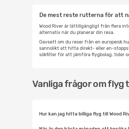
De mest reste rutterna för att 
Wood River är lättillgängligt från flera i
alternativ när du planerar din resa.
Oavsett om du reser från en europeisk hu
sannolikt att hitta direkt- eller en-sto
sökfilter för att jämföra flygbolag, tider 
Vanliga frågor om flyg t
Hur kan jag hitta billiga flyg till Wood R
När är den bästa månaden att besöka 