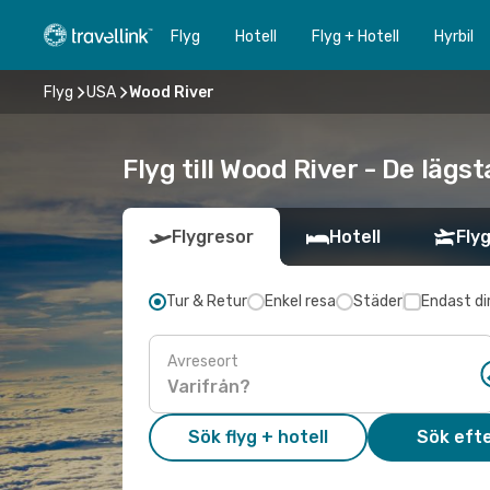
Flyg
Hotell
Flyg + Hotell
Hyrbil
Flyg
USA
Wood River
Flyg till Wood River - De lägs
Flygresor
Hotell
Flyg
Tur & Retur
Enkel resa
Städer
Endast di
Avreseort
Sök flyg + hotell
Sök efte