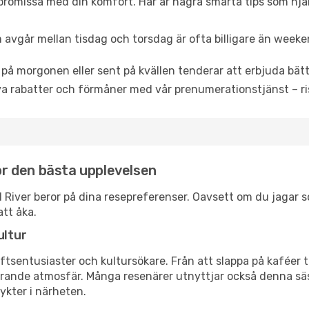
mpromissa med din komfort. Här är några smarta tips som hjälpe
 avgår mellan tisdag och torsdag är ofta billigare än weeke
 på morgonen eller sent på kvällen tenderar att erbjuda bätt
a rabatter och förmåner med vår prenumerationstjänst – risk
för den bästa upplevelsen
ood River beror på dina resepreferenser. Oavsett om du jagar
att åka.
ultur
tsentusiaster och kultursökare. Från att slappa på kaféer till
erande atmosfär. Många resenärer utnyttjar också denna säs
ykter i närheten.