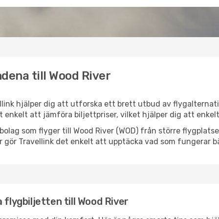
dena till Wood River
llink hjälper dig att utforska ett brett utbud av flygalterna
et enkelt att jämföra biljettpriser, vilket hjälper dig att enke
lygbolag som flyger till Wood River (WOD) från större flygplat
r gör Travellink det enkelt att upptäcka vad som fungerar bä
flygbiljetten till Wood River