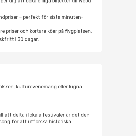
r dig att boka billiga biljetter till Wood
ndpriser – perfekt för sista minuten-
re priser och kortare köer på flygplatsen.
fritt i 30 dagar.
 solsken, kulturevenemang eller lugna
 att delta i lokala festivaler är det den
ong för att utforska historiska