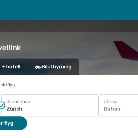
vellink
 + hotell
Biluthyrning
rektflyg
Destination
Utresa
Datum
r flyg