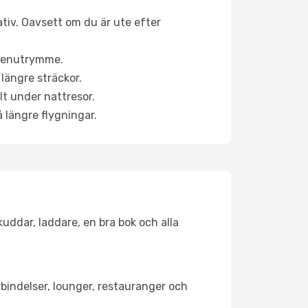
ativ. Oavsett om du är ute efter
a benutrymme.
längre sträckor.
lt under nattresor.
å längre flygningar.
kuddar, laddare, en bra bok och alla
örbindelser, lounger, restauranger och