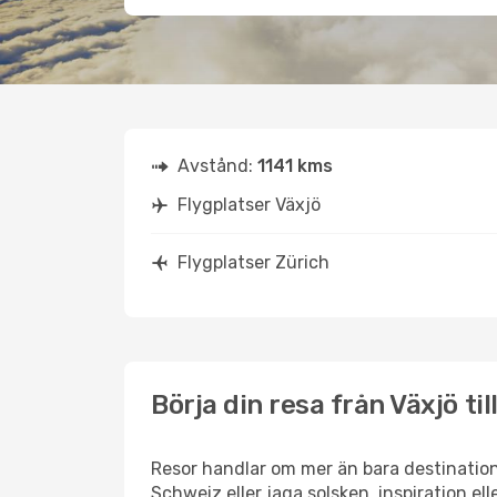
Avstånd:
1141 kms
Flygplatser Växjö
Flygplatser Zürich
Börja din resa från Växjö til
Resor handlar om mer än bara destination
Schweiz eller jaga solsken, inspiration el