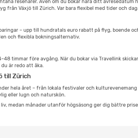
spontana resenärer. Även om du bokar nära ditt avresedatum 
g från Växjö till Zürich. Var bara flexibel med tider och daga
ringar – upp till hundratals euro rabatt på flyg, boende o
en och flexibla bokningsalternativ.
24–48 timmar före avgång. När du bokar via Travellink skick
 du är redo att åka.
 till Zürich
der hela året – från lokala festivaler och kulturevenemang t
vlig eller lugn och naturskön.
h liv, medan månader utanför högsäsong ger dig bättre pris