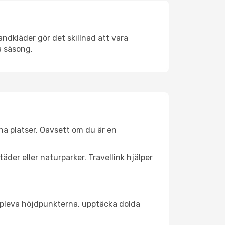
ndkläder gör det skillnad att vara
å säsong.
na platser. Oavsett om du är en
äder eller naturparker. Travellink hjälper
t uppleva höjdpunkterna, upptäcka dolda