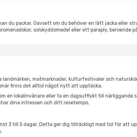
an du packar. Oavsett om du behöver en lätt jacka eller stra
romenadskor, solskyddsmedel eller ett paraply, beroende p
ka landmärken, matmarknader, kulturfestivaler och naturskö
när finns det alltid något nytt att upptäcka.
en lokalinvånare eller ta en dagsutflykt till närliggande st
har dina intressen och ditt resetempo.
nst 3 till 5 dagar. Detta ger dig tillräckligt med tid för at
.