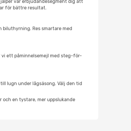
hjälper vår erbjudandesegment dig att
r för bättre resultat.
ch biluthyrning. Res smartare med
ar vi ett påminnelsemejl med steg-för-
ill lugn under lågsäsong. Välj den tid
er och en tystare, mer uppslukande