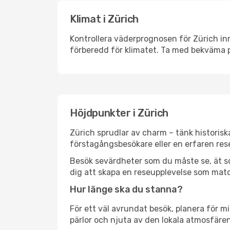
Klimat i Zürich
Kontrollera väderprognosen för Zürich inn
förberedd för klimatet. Ta med bekväma p
Höjdpunkter i Zürich
Zürich sprudlar av charm – tänk historis
förstagångsbesökare eller en erfaren rese
Besök sevärdheter som du måste se, ät som 
dig att skapa en reseupplevelse som matc
Hur länge ska du stanna?
För ett väl avrundat besök, planera för mi
pärlor och njuta av den lokala atmosfären