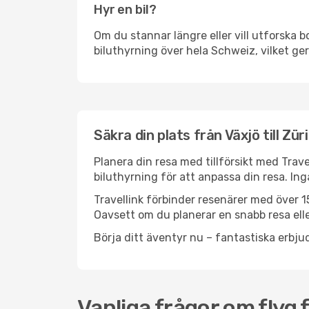
Hyr en bil?
Om du stannar längre eller vill utforska b
biluthyrning över hela Schweiz, vilket ger
Säkra din plats från Växjö till Zür
Planera din resa med tillförsikt med Trave
biluthyrning för att anpassa din resa. In
Travellink förbinder resenärer med över 15
Oavsett om du planerar en snabb resa eller
Börja ditt äventyr nu – fantastiska erbjud
Vanliga frågor om flyg f