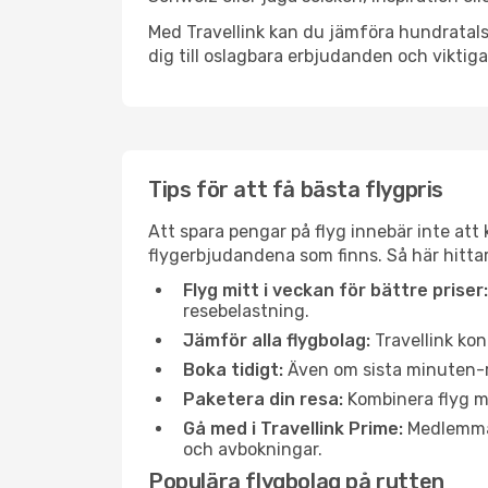
Med Travellink kan du jämföra hundratals 
dig till oslagbara erbjudanden och viktiga 
Tips för att få bästa flygpris
Att spara pengar på flyg innebär inte at
flygerbjudandena som finns. Så här hittar
Flyg mitt i veckan för bättre priser:
resebelastning.
Jämför alla flygbolag:
Travellink kon
Boka tidigt:
Även om sista minuten-res
Paketera din resa:
Kombinera flyg me
Gå med i Travellink Prime:
Medlemmar 
och avbokningar.
Populära flygbolag på rutten