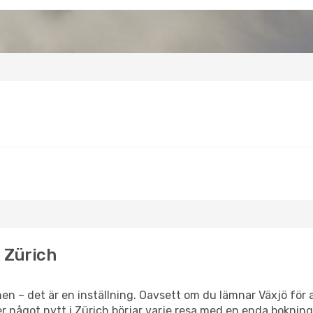
l Zürich
en – det är en inställning. Oavsett om du lämnar Växjö för 
ler något nytt i Zürich börjar varje resa med en enda bokning