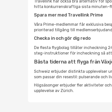
Travellink har också bra alternativ för 
hitta konkurrenskraftiga sista minuten-fly
Spara mer med Travellink Prime
Våra Prime-medlemmar får exklusiva bespa
prioriterad tillgång till medlemserbjudand
Checka in och gör dig redo
De flesta flygbolag tillåter incheckning 
steg-instruktioner för incheckning så att
Bästa tiderna att flyga från Växjö
Schweiz erbjuder distinkta upplevelser un
som passar din resestil: pulserande och li
Högsäsonger erbjuder fler aktiviteter oc
upplevelse av Zürich.