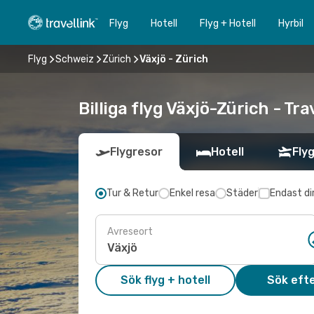
Flyg
Hotell
Flyg + Hotell
Hyrbil
Flyg
Schweiz
Zürich
Växjö - Zürich
Billiga flyg Växjö-Zürich - Tra
Flygresor
Hotell
Flyg
Tur & Retur
Enkel resa
Städer
Endast di
Avreseort
Sök flyg + hotell
Sök efte