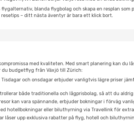
flygalternativ, blanda flygbolag och skapa en resplan som pa
resetips – ditt nästa äventyr är bara ett klick bort.
t kompromissa med kvaliteten. Med smart planering kan du l
 du budgetflyg från Växjö till Zürich:
Tisdagar och onsdagar erbjuder vanligtvis lägre priser jäm
trollerar både traditionella och lågprisbolag, så att du aldrig
or kan vara spännande, erbjuder bokningar i förväg vanligtv
d hotellbokningar eller biluthyrning via Travellink för extra
låser upp exklusiva rabatter på flyg, hotell och biluthyrnin