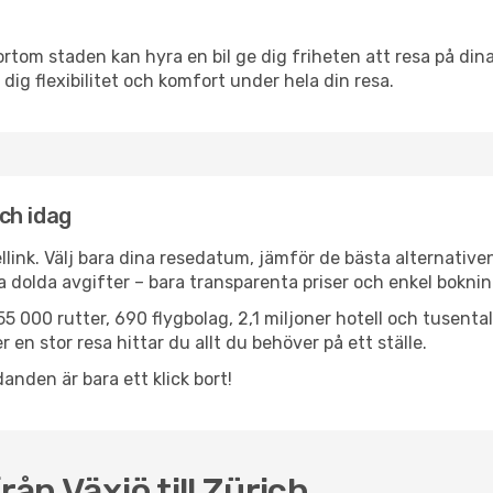
ortom staden kan hyra en bil ge dig friheten att resa på dina 
 dig flexibilitet och komfort under hela din resa.
ich idag
llink. Välj bara dina resedatum, jämför de bästa alternative
ga dolda avgifter – bara transparenta priser och enkel boknin
5 000 rutter, 690 flygbolag, 2,1 miljoner hotell och tusenta
 en stor resa hittar du allt du behöver på ett ställe.
anden är bara ett klick bort!
rån Växjö till Zürich