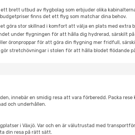
r ett brett utbud av flygbolag som erbjuder olika kabinaltern
udgetpriser finns det ett flyg som matchar dina behov.
et göra stor skillnad i komfort att välja en plats med extr
det under flygningen för att hålla dig hydrerad, särskilt på 
ler öronproppar för att göra din flygning mer fridfull, särski
 gör stretchövningar i stolen för att hålla blodet flödande p
itiden, innebär en smidig resa att vara förberedd. Packa rese 
nad och underhållen.
flygplatser i Växjö. Var och en är välutrustad med transportf
ta din resa på rätt sätt.