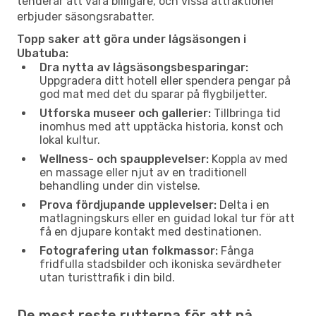
tenderar att vara billigare, och vissa attraktioner
erbjuder säsongsrabatter.
Topp saker att göra under lågsäsongen i
Ubatuba:
Dra nytta av lågsäsongsbesparingar:
Uppgradera ditt hotell eller spendera pengar på
god mat med det du sparar på flygbiljetter.
Utforska museer och gallerier:
Tillbringa tid
inomhus med att upptäcka historia, konst och
lokal kultur.
Wellness- och spaupplevelser:
Koppla av med
en massage eller njut av en traditionell
behandling under din vistelse.
Prova fördjupande upplevelser:
Delta i en
matlagningskurs eller en guidad lokal tur för att
få en djupare kontakt med destinationen.
Fotografering utan folkmassor:
Fånga
fridfulla stadsbilder och ikoniska sevärdheter
utan turisttrafik i din bild.
De mest reste rutterna för att nå