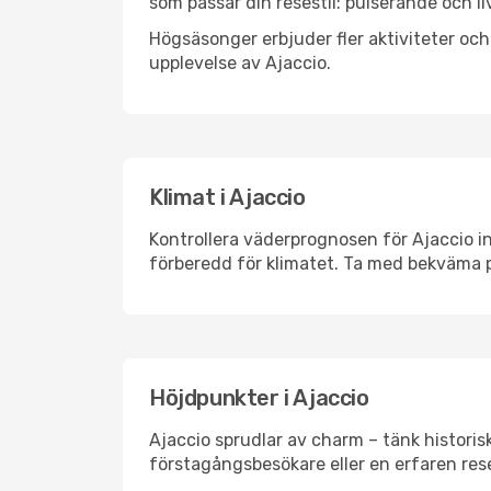
som passar din resestil: pulserande och li
Högsäsonger erbjuder fler aktiviteter oc
upplevelse av Ajaccio.
Klimat i Ajaccio
Kontrollera väderprognosen för Ajaccio in
förberedd för klimatet. Ta med bekväma p
Höjdpunkter i Ajaccio
Ajaccio sprudlar av charm – tänk histori
förstagångsbesökare eller en erfaren rese