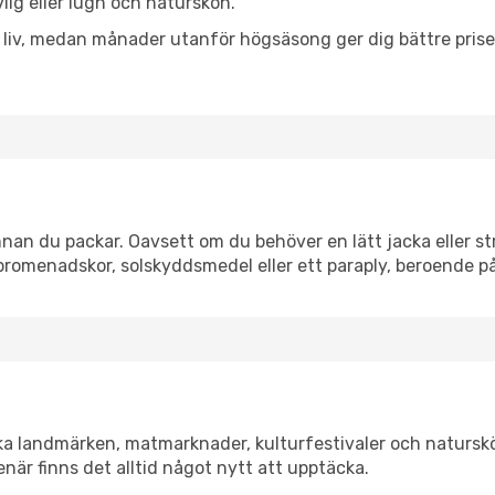
vlig eller lugn och naturskön.
h liv, medan månader utanför högsäsong ger dig bättre pris
nan du packar. Oavsett om du behöver en lätt jacka eller str
romenadskor, solskyddsmedel eller ett paraply, beroende p
ska landmärken, matmarknader, kulturfestivaler och natursk
när finns det alltid något nytt att upptäcka.