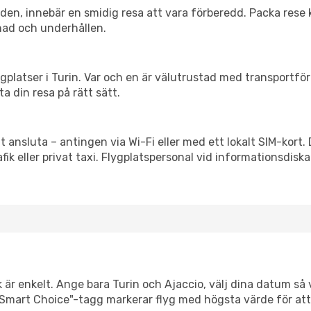
itiden, innebär en smidig resa att vara förberedd. Packa rese 
nad och underhållen.
flygplatser i Turin. Var och en är välutrustad med transportf
ta din resa på rätt sätt.
t ansluta – antingen via Wi-Fi eller med ett lokalt SIM-kort.
afik eller privat taxi. Flygplatspersonal vid informationsdiska
 är enkelt. Ange bara Turin och Ajaccio, välj dina datum så vi
Vår "Smart Choice"-tagg markerar flyg med högsta värde för at