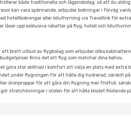
trollerar både traditionella och lågprisbolag, så att du aldrig
or kan vara spännande, erbjuder bokningar i förväg vanligtv
d hotellbokningar eller biluthyrning via Travellink för extra
låser upp exklusiva rabatter på flyg, hotell och biluthyrnin
ar ett brett utbud av flygbolag som erbjuder olika kabinalter
udgetpriser finns det ett flyg som matchar dina behov.
et göra stor skillnad i komfort att välja en plats med extr
det under flygningen för att hålla dig hydrerad, särskilt på 
ler öronproppar för att göra din flygning mer fridfull, särski
 gör stretchövningar i stolen för att hålla blodet flödande p