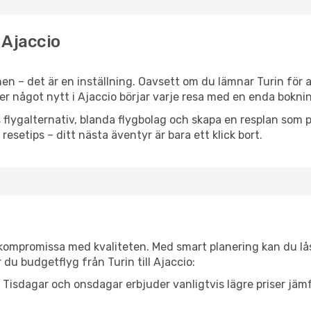
l Ajaccio
n – det är en inställning. Oavsett om du lämnar Turin för a
ller något nytt i Ajaccio börjar varje resa med en enda bokni
flygalternativ, blanda flygbolag och skapa en resplan som pa
resetips – ditt nästa äventyr är bara ett klick bort.
t kompromissa med kvaliteten. Med smart planering kan du l
du budgetflyg från Turin till Ajaccio:
Tisdagar och onsdagar erbjuder vanligtvis lägre priser jäm