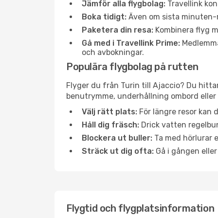
Jämför alla flygbolag:
Travellink kon
Boka tidigt:
Även om sista minuten-res
Paketera din resa:
Kombinera flyg me
Gå med i Travellink Prime:
Medlemmar 
och avbokningar.
Populära flygbolag på rutten
Flyger du från Turin till Ajaccio? Du hitt
benutrymme, underhållning ombord eller b
Välj rätt plats:
För längre resor kan d
Håll dig fräsch:
Drick vatten regelbun
Blockera ut buller:
Ta med hörlurar el
Sträck ut dig ofta:
Gå i gången eller
Flygtid och flygplatsinformation