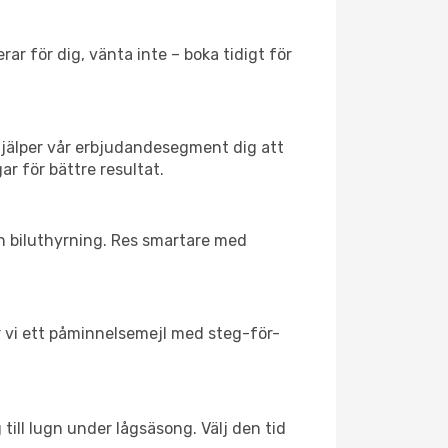
ar för dig, vänta inte – boka tidigt för
hjälper vår erbjudandesegment dig att
ar för bättre resultat.
ch biluthyrning. Res smartare med
ar vi ett påminnelsemejl med steg-för-
till lugn under lågsäsong. Välj den tid