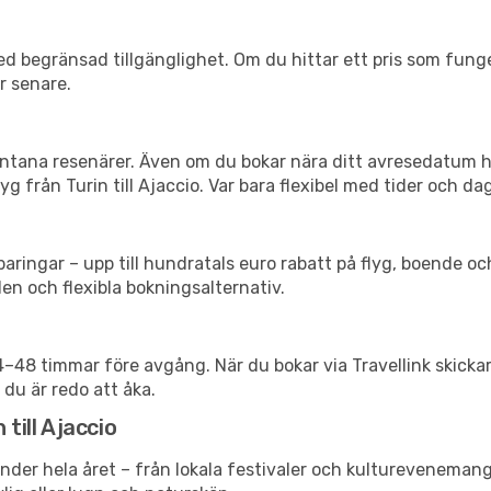
d begränsad tillgänglighet. Om du hittar ett pris som funger
r senare.
spontana resenärer. Även om du bokar nära ditt avresedatum 
g från Turin till Ajaccio. Var bara flexibel med tider och dag
ringar – upp till hundratals euro rabatt på flyg, boende o
en och flexibla bokningsalternativ.
24–48 timmar före avgång. När du bokar via Travellink skick
 du är redo att åka.
till Ajaccio
nder hela året – från lokala festivaler och kulturevenemang 