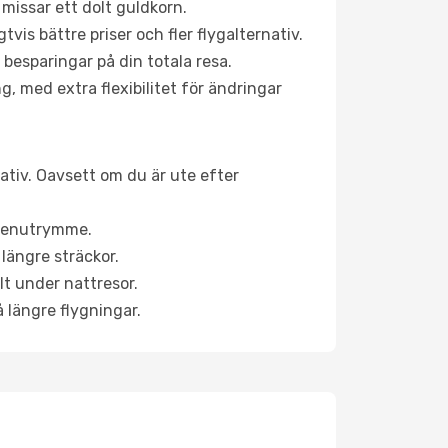
 missar ett dolt guldkorn.
is bättre priser och fler flygalternativ.
 besparingar på din totala resa.
g, med extra flexibilitet för ändringar
nativ. Oavsett om du är ute efter
a benutrymme.
längre sträckor.
lt under nattresor.
å längre flygningar.