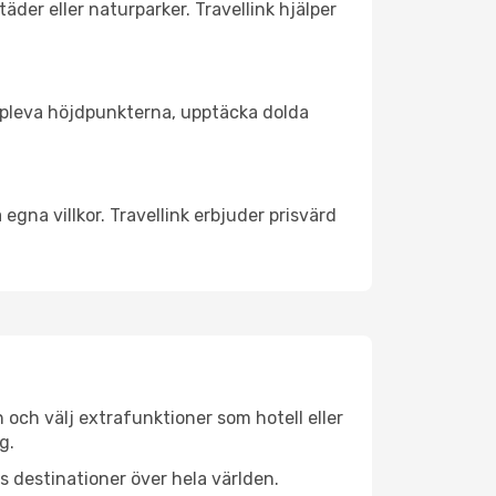
äder eller naturparker. Travellink hjälper
t uppleva höjdpunkterna, upptäcka dolda
egna villkor. Travellink erbjuder prisvärd
n och välj extrafunktioner som hotell eller
g.
ls destinationer över hela världen.