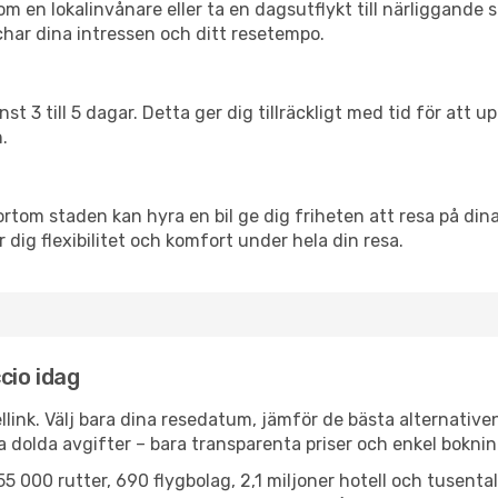
en lokalinvånare eller ta en dagsutflykt till närliggande st
har dina intressen och ditt resetempo.
nst 3 till 5 dagar. Detta ger dig tillräckligt med tid för at
.
ortom staden kan hyra en bil ge dig friheten att resa på dina 
r dig flexibilitet och komfort under hela din resa.
ccio idag
llink. Välj bara dina resedatum, jämför de bästa alternative
ga dolda avgifter – bara transparenta priser och enkel boknin
5 000 rutter, 690 flygbolag, 2,1 miljoner hotell och tusenta