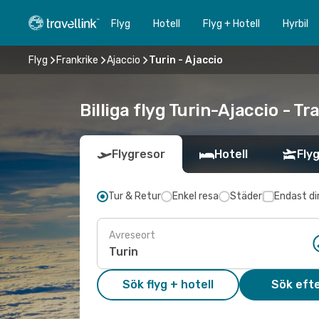
Flyg
Hotell
Flyg + Hotell
Hyrbil
Flyg
Frankrike
Ajaccio
Turin - Ajaccio
Billiga flyg Turin-Ajaccio - Tr
Flygresor
Hotell
Flyg
Tur & Retur
Enkel resa
Städer
Endast di
Avreseort
Sök flyg + hotell
Sök efte