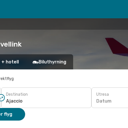
avellink
 + hotell
Biluthyrning
rektflyg
Destination
Utresa
Datum
r flyg