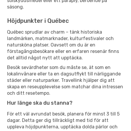
solskyddsmedel eller ett paraply, beroende på
säsong.
Höjdpunkter i Québec
Québec sprudlar av charm – tänk historiska
landmärken, matmarknader, kulturfestivaler och
natursköna platser. Oavsett om du är en
förstagångsbesökare eller en erfaren resenär finns
det alltid något nytt att upptäcka.
Besök sevärdheter som du måste se, ät som en
lokalinvånare eller ta en dagsutflykt till närliggande
städer eller naturparker. Travellink hjälper dig att
skapa en reseupplevelse som matchar dina intressen
och ditt resetempo.
Hur länge ska du stanna?
För ett väl avrundat besök, planera för minst 3 till 5
dagar. Detta ger dig tillräckligt med tid för att
uppleva höjdpunkterna, upptäcka dolda pärlor och