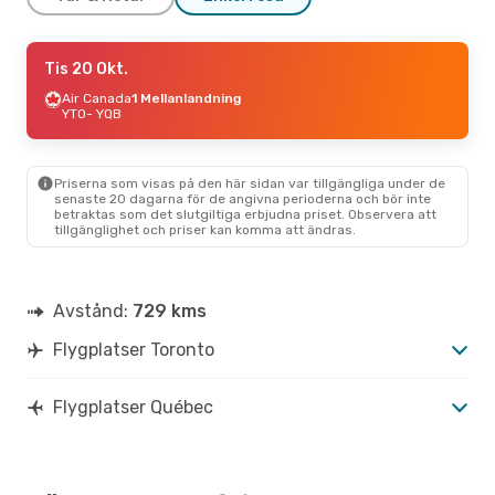
Sön 27 Sep.
Tis 20 Okt.
- Tis 29 Sep.
Porter Airlines
Air Canada
1 Mellanlandning
Direkt
YTO
YTO
- YQB
- YQB
Porter Airlines
Direkt
YQB
- YTO
Priserna som visas på den här sidan var tillgängliga under de
Tis 6 Okt.
- Ons 7 Okt.
senaste 20 dagarna för de angivna perioderna och bör inte
betraktas som det slutgiltiga erbjudna priset. Observera att
Porter Airlines
Direkt
tillgänglighet och priser kan komma att ändras.
YTO
- YQB
Porter Airlines
Direkt
YQB
- YTO
Avstånd:
729 kms
Tors 10 Sep.
- Sön 13 Sep.
Flygplatser Toronto
Air Transat
1 Mellanlandning
YTO
- YQB
Air Transat
Flygplatser Québec
1 Mellanlandning
YQB
- YTO