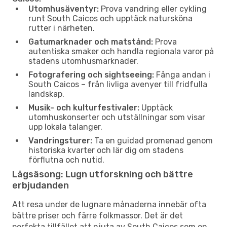
Utomhusäventyr:
Prova vandring eller cykling
runt South Caicos och upptäck natursköna
rutter i närheten.
Gatumarknader och matstånd:
Prova
autentiska smaker och handla regionala varor på
stadens utomhusmarknader.
Fotografering och sightseeing:
Fånga andan i
South Caicos – från livliga avenyer till fridfulla
landskap.
Musik- och kulturfestivaler:
Upptäck
utomhuskonserter och utställningar som visar
upp lokala talanger.
Vandringsturer:
Ta en guidad promenad genom
historiska kvarter och lär dig om stadens
förflutna och nutid.
Lågsäsong: Lugn utforskning och bättre
erbjudanden
Att resa under de lugnare månaderna innebär ofta
bättre priser och färre folkmassor. Det är det
perfekta tillfället att njuta av South Caicos som en