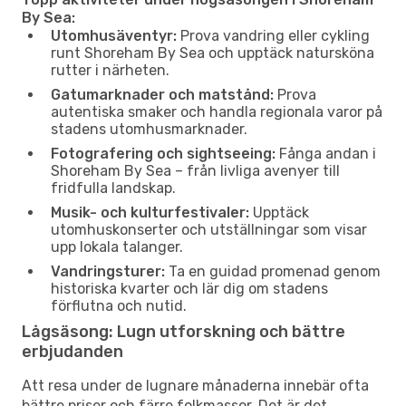
By Sea:
Utomhusäventyr:
Prova vandring eller cykling
runt Shoreham By Sea och upptäck natursköna
rutter i närheten.
Gatumarknader och matstånd:
Prova
autentiska smaker och handla regionala varor på
stadens utomhusmarknader.
Fotografering och sightseeing:
Fånga andan i
Shoreham By Sea – från livliga avenyer till
fridfulla landskap.
Musik- och kulturfestivaler:
Upptäck
utomhuskonserter och utställningar som visar
upp lokala talanger.
Vandringsturer:
Ta en guidad promenad genom
historiska kvarter och lär dig om stadens
förflutna och nutid.
Lågsäsong: Lugn utforskning och bättre
erbjudanden
Att resa under de lugnare månaderna innebär ofta
bättre priser och färre folkmassor. Det är det