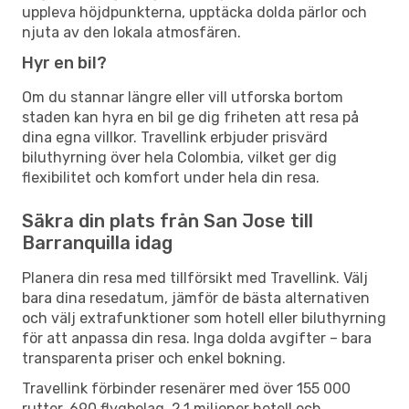
uppleva höjdpunkterna, upptäcka dolda pärlor och
njuta av den lokala atmosfären.
Hyr en bil?
Om du stannar längre eller vill utforska bortom
staden kan hyra en bil ge dig friheten att resa på
dina egna villkor. Travellink erbjuder prisvärd
biluthyrning över hela Colombia, vilket ger dig
flexibilitet och komfort under hela din resa.
Säkra din plats från San Jose till
Barranquilla idag
Planera din resa med tillförsikt med Travellink. Välj
bara dina resedatum, jämför de bästa alternativen
och välj extrafunktioner som hotell eller biluthyrning
för att anpassa din resa. Inga dolda avgifter – bara
transparenta priser och enkel bokning.
Travellink förbinder resenärer med över 155 000
rutter, 690 flygbolag, 2,1 miljoner hotell och