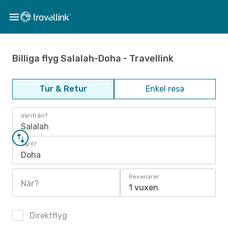
Billiga flyg Salalah-Doha - Travellink
Tur & Retur
Enkel resa
Varifrån?
Salalah
Vart?
Doha
Resenärer
När?
1 vuxen
Direktflyg