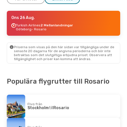
Mån 7 Sep.
Ons 26 Aug.
- Mån 14 Sep.
Aerolineas Argentinas
Turkish Airlines
2 Mellanlandningar
1 Mellanlandning
Göteborg
- Rosario
Madrid
- Rosario
Aerolineas Argentinas
1 Mellanlandning
Rosario
- Madrid
Priserna som visas på den här sidan var tillgängliga under de
senaste 20 dagarna för de angivna perioderna och bör inte
betraktas som det slutgiltiga erbjudna priset. Observera att
tillgänglighet och priser kan komma att ändras.
Populära flygrutter till Rosario
Flyg från
Stockholm
till
Rosario