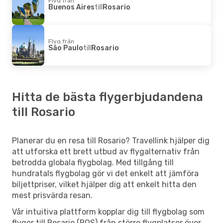
Flyg från
Buenos Aires
till
Rosario
Flyg från
São Paulo
till
Rosario
Hitta de bästa flygerbjudandena
till Rosario
Planerar du en resa till Rosario? Travellink hjälper dig
att utforska ett brett utbud av flygalternativ från
betrodda globala flygbolag. Med tillgång till
hundratals flygbolag gör vi det enkelt att jämföra
biljettpriser, vilket hjälper dig att enkelt hitta den
mest prisvärda resan.
Vår intuitiva plattform kopplar dig till flygbolag som
flyger till Rosario (ROS) från större flygplatser över