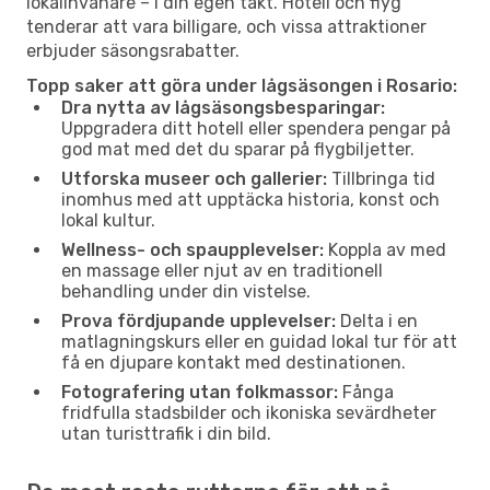
lokalinvånare – i din egen takt. Hotell och flyg
tenderar att vara billigare, och vissa attraktioner
erbjuder säsongsrabatter.
Topp saker att göra under lågsäsongen i Rosario:
Dra nytta av lågsäsongsbesparingar:
Uppgradera ditt hotell eller spendera pengar på
god mat med det du sparar på flygbiljetter.
Utforska museer och gallerier:
Tillbringa tid
inomhus med att upptäcka historia, konst och
lokal kultur.
Wellness- och spaupplevelser:
Koppla av med
en massage eller njut av en traditionell
behandling under din vistelse.
Prova fördjupande upplevelser:
Delta i en
matlagningskurs eller en guidad lokal tur för att
få en djupare kontakt med destinationen.
Fotografering utan folkmassor:
Fånga
fridfulla stadsbilder och ikoniska sevärdheter
utan turisttrafik i din bild.