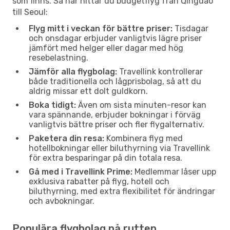
som finns. Så här hittar du budgetflyg från Qingdao
till Seoul:
Flyg mitt i veckan för bättre priser:
Tisdagar
och onsdagar erbjuder vanligtvis lägre priser
jämfört med helger eller dagar med hög
resebelastning.
Jämför alla flygbolag:
Travellink kontrollerar
både traditionella och lågprisbolag, så att du
aldrig missar ett dolt guldkorn.
Boka tidigt:
Även om sista minuten-resor kan
vara spännande, erbjuder bokningar i förväg
vanligtvis bättre priser och fler flygalternativ.
Paketera din resa:
Kombinera flyg med
hotellbokningar eller biluthyrning via Travellink
för extra besparingar på din totala resa.
Gå med i Travellink Prime:
Medlemmar låser upp
exklusiva rabatter på flyg, hotell och
biluthyrning, med extra flexibilitet för ändringar
och avbokningar.
Populära flygbolag på rutten