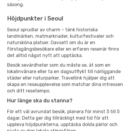
säsong.
Höjdpunkter i Seoul
Seoul sprudlar av charm – tänk historiska
landmärken, matmarknader, kulturfestivaler och
natursköna platser. Oavsett om du är en
förstagångsbesökare eller en erfaren resenär finns
det alltid något nytt att upptäcka.
Besök sevärdheter som du måste se, ät som en
lokalinvånare eller ta en dagsutflykt till närliggande
städer eller naturparker. Travellink hjälper dig att
skapa en reseupplevelse som matchar dina intressen
och ditt resetempo.
Hur länge ska du stanna?
För ett väl avrundat besök, planera för minst 3 till 5
dagar. Detta ger dig tillräckligt med tid för att
uppleva höjdpunkterna, upptäcka dolda pärlor och
njuta av den lokala atmosfären.