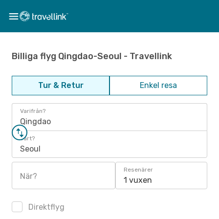
Billiga flyg Qingdao-Seoul - Travellink
Tur & Retur
Enkel resa
Varifrån?
Qingdao
Vart?
Seoul
Resenärer
När?
1 vuxen
Direktflyg