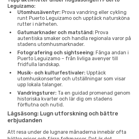
Leguizamo:
Utomhusäventyr:
Prova vandring eller cykling
runt Puerto Leguizamo och upptäck natursköna
rutter i närheten.
Gatumarknader och matstånd:
Prova
autentiska smaker och handla regionala varor på
stadens utomhusmarknader.
Fotografering och sightseeing:
Fånga andan i
Puerto Leguizamo – från livliga avenyer till
fridfulla landskap.
Musik- och kulturfestivaler:
Upptäck
utomhuskonserter och utställningar som visar
upp lokala talanger.
Vandringsturer:
Ta en guidad promenad genom
historiska kvarter och lär dig om stadens
förflutna och nutid.
Lågsäsong: Lugn utforskning och bättre
erbjudanden
Att resa under de lugnare månaderna innebär ofta
bättre priser och färre folkmassor. Det är det