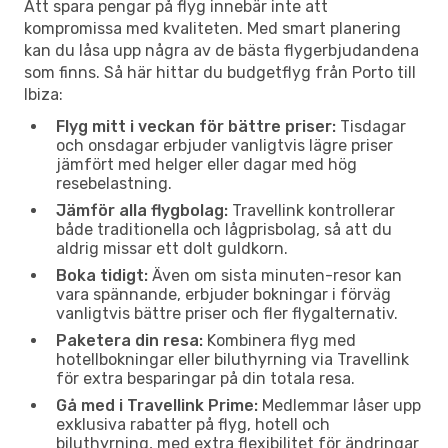
Att spara pengar på flyg innebär inte att
kompromissa med kvaliteten. Med smart planering
kan du låsa upp några av de bästa flygerbjudandena
som finns. Så här hittar du budgetflyg från Porto till
Ibiza:
Flyg mitt i veckan för bättre priser:
Tisdagar
och onsdagar erbjuder vanligtvis lägre priser
jämfört med helger eller dagar med hög
resebelastning.
Jämför alla flygbolag:
Travellink kontrollerar
både traditionella och lågprisbolag, så att du
aldrig missar ett dolt guldkorn.
Boka tidigt:
Även om sista minuten-resor kan
vara spännande, erbjuder bokningar i förväg
vanligtvis bättre priser och fler flygalternativ.
Paketera din resa:
Kombinera flyg med
hotellbokningar eller biluthyrning via Travellink
för extra besparingar på din totala resa.
Gå med i Travellink Prime:
Medlemmar låser upp
exklusiva rabatter på flyg, hotell och
biluthyrning, med extra flexibilitet för ändringar