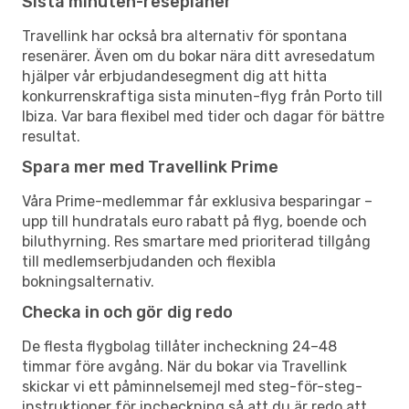
Sista minuten-reseplaner
Travellink har också bra alternativ för spontana
resenärer. Även om du bokar nära ditt avresedatum
hjälper vår erbjudandesegment dig att hitta
konkurrenskraftiga sista minuten-flyg från Porto till
Ibiza. Var bara flexibel med tider och dagar för bättre
resultat.
Spara mer med Travellink Prime
Våra Prime-medlemmar får exklusiva besparingar –
upp till hundratals euro rabatt på flyg, boende och
biluthyrning. Res smartare med prioriterad tillgång
till medlemserbjudanden och flexibla
bokningsalternativ.
Checka in och gör dig redo
De flesta flygbolag tillåter incheckning 24–48
timmar före avgång. När du bokar via Travellink
skickar vi ett påminnelsemejl med steg-för-steg-
instruktioner för incheckning så att du är redo att