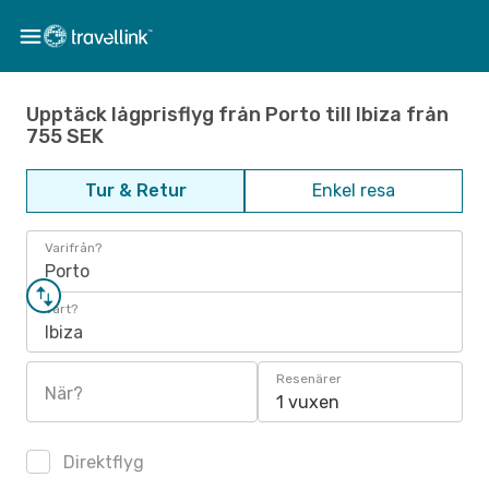
Upptäck lågprisflyg från Porto till Ibiza från
755 SEK
Tur & Retur
Enkel resa
Varifrån?
Porto
Vart?
Ibiza
Resenärer
När?
1 vuxen
Direktflyg