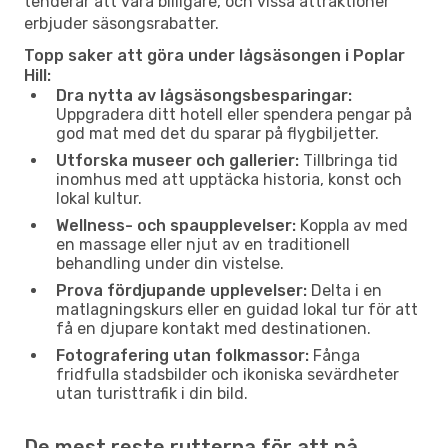
tenderar att vara billigare, och vissa attraktioner
erbjuder säsongsrabatter.
Topp saker att göra under lågsäsongen i Poplar
Hill:
Dra nytta av lågsäsongsbesparingar:
Uppgradera ditt hotell eller spendera pengar på
god mat med det du sparar på flygbiljetter.
Utforska museer och gallerier:
Tillbringa tid
inomhus med att upptäcka historia, konst och
lokal kultur.
Wellness- och spaupplevelser:
Koppla av med
en massage eller njut av en traditionell
behandling under din vistelse.
Prova fördjupande upplevelser:
Delta i en
matlagningskurs eller en guidad lokal tur för att
få en djupare kontakt med destinationen.
Fotografering utan folkmassor:
Fånga
fridfulla stadsbilder och ikoniska sevärdheter
utan turisttrafik i din bild.
De mest reste rutterna för att nå