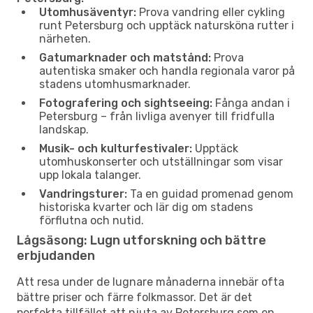
Utomhusäventyr:
Prova vandring eller cykling
runt Petersburg och upptäck natursköna rutter i
närheten.
Gatumarknader och matstånd:
Prova
autentiska smaker och handla regionala varor på
stadens utomhusmarknader.
Fotografering och sightseeing:
Fånga andan i
Petersburg – från livliga avenyer till fridfulla
landskap.
Musik- och kulturfestivaler:
Upptäck
utomhuskonserter och utställningar som visar
upp lokala talanger.
Vandringsturer:
Ta en guidad promenad genom
historiska kvarter och lär dig om stadens
förflutna och nutid.
Lågsäsong: Lugn utforskning och bättre
erbjudanden
Att resa under de lugnare månaderna innebär ofta
bättre priser och färre folkmassor. Det är det
perfekta tillfället att njuta av Petersburg som en