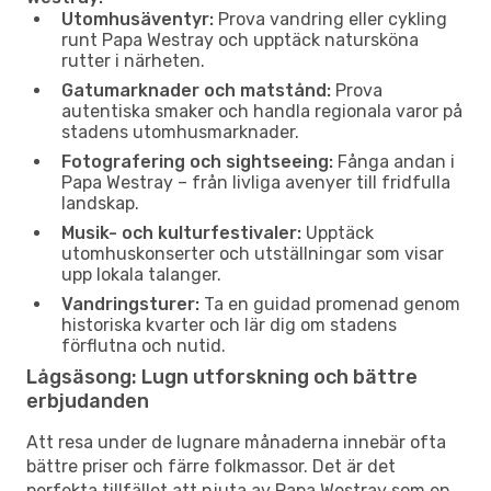
Utomhusäventyr:
Prova vandring eller cykling
runt Papa Westray och upptäck natursköna
rutter i närheten.
Gatumarknader och matstånd:
Prova
autentiska smaker och handla regionala varor på
stadens utomhusmarknader.
Fotografering och sightseeing:
Fånga andan i
Papa Westray – från livliga avenyer till fridfulla
landskap.
Musik- och kulturfestivaler:
Upptäck
utomhuskonserter och utställningar som visar
upp lokala talanger.
Vandringsturer:
Ta en guidad promenad genom
historiska kvarter och lär dig om stadens
förflutna och nutid.
Lågsäsong: Lugn utforskning och bättre
erbjudanden
Att resa under de lugnare månaderna innebär ofta
bättre priser och färre folkmassor. Det är det
perfekta tillfället att njuta av Papa Westray som en