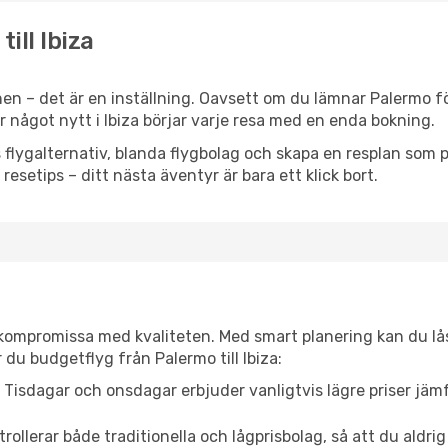
ill Ibiza
en – det är en inställning. Oavsett om du lämnar Palermo fö
er något nytt i Ibiza börjar varje resa med en enda bokning.
flygalternativ, blanda flygbolag och skapa en resplan som pa
resetips – ditt nästa äventyr är bara ett klick bort.
t kompromissa med kvaliteten. Med smart planering kan du l
du budgetflyg från Palermo till Ibiza:
Tisdagar och onsdagar erbjuder vanligtvis lägre priser jäm
trollerar både traditionella och lågprisbolag, så att du aldrig