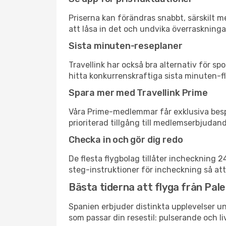
Priserna kan förändras snabbt, särskilt me
att låsa in det och undvika överraskninga
Sista minuten-reseplaner
Travellink har också bra alternativ för 
hitta konkurrenskraftiga sista minuten-fly
Spara mer med Travellink Prime
Våra Prime-medlemmar får exklusiva bespa
prioriterad tillgång till medlemserbjudand
Checka in och gör dig redo
De flesta flygbolag tillåter incheckning 
steg-instruktioner för incheckning så att
Bästa tiderna att flyga från Paler
Spanien erbjuder distinkta upplevelser un
som passar din resestil: pulserande och li