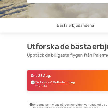
Bästa erbjudandena
Utforska de bästa erb
Upptäck de billigaste flygen från Palermo 
Ons 26 Aug.
Fre 28 Aug.
- Fre 4 Sep.
Lör 19 Sep.
-
ITA Airways
1 Mellanlandning
PMO
- IBZ
ITA Airways
Vueling
1 Me
1 Mellanlandning
PMO
- IBZ
PMO
- IBZ
Vueling
1 Me
Vueling
1 Mellanlandning
IBZ
- PMO
IBZ
- PMO
Priserna som visas på den här sidan var tillgängliga 