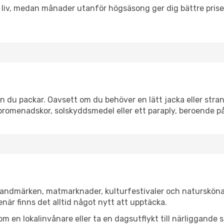
h liv, medan månader utanför högsäsong ger dig bättre pris
n du packar. Oavsett om du behöver en lätt jacka eller stran
romenadskor, solskyddsmedel eller ett paraply, beroende p
a landmärken, matmarknader, kulturfestivaler och natursköna
när finns det alltid något nytt att upptäcka.
en lokalinvånare eller ta en dagsutflykt till närliggande st