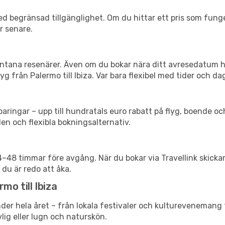
d begränsad tillgänglighet. Om du hittar ett pris som funger
r senare.
spontana resenärer. Även om du bokar nära ditt avresedatum 
g från Palermo till Ibiza. Var bara flexibel med tider och dag
ringar – upp till hundratals euro rabatt på flyg, boende o
en och flexibla bokningsalternativ.
24–48 timmar före avgång. När du bokar via Travellink skick
 du är redo att åka.
mo till Ibiza
der hela året – från lokala festivaler och kulturevenemang t
vlig eller lugn och naturskön.