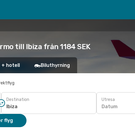
mo till Ibiza från 1184 SEK
 + hotell
Biluthyrning
rektflyg
Destination
Utresa
Datum
r flyg