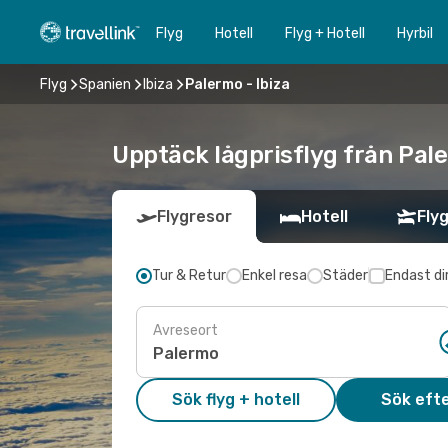
Flyg
Hotell
Flyg + Hotell
Hyrbil
Flyg
Spanien
Ibiza
Palermo - Ibiza
Upptäck lågprisflyg från Paler
Flygresor
Hotell
Flyg
Tur & Retur
Enkel resa
Städer
Endast di
Avreseort
Sök flyg + hotell
Sök efte