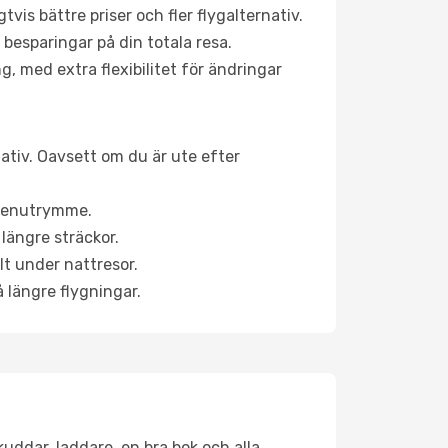
is bättre priser och fler flygalternativ.
 besparingar på din totala resa.
g, med extra flexibilitet för ändringar
nativ. Oavsett om du är ute efter
a benutrymme.
längre sträckor.
lt under nattresor.
å längre flygningar.
kuddar, laddare, en bra bok och alla