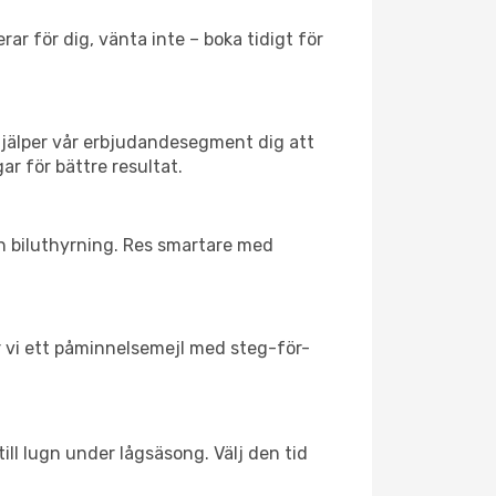
ar för dig, vänta inte – boka tidigt för
hjälper vår erbjudandesegment dig att
ar för bättre resultat.
ch biluthyrning. Res smartare med
ar vi ett påminnelsemejl med steg-för-
ill lugn under lågsäsong. Välj den tid