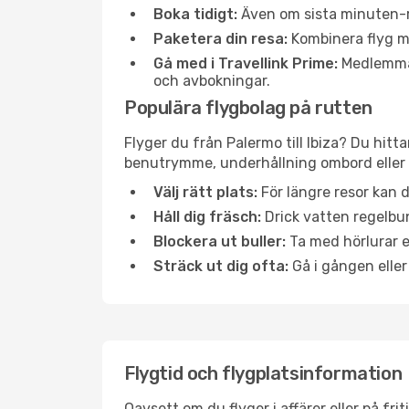
Boka tidigt:
Även om sista minuten-res
Paketera din resa:
Kombinera flyg me
Gå med i Travellink Prime:
Medlemmar 
och avbokningar.
Populära flygbolag på rutten
Flyger du från Palermo till Ibiza? Du hitt
benutrymme, underhållning ombord eller b
Välj rätt plats:
För längre resor kan d
Håll dig fräsch:
Drick vatten regelbun
Blockera ut buller:
Ta med hörlurar el
Sträck ut dig ofta:
Gå i gången eller
Flygtid och flygplatsinformation
Oavsett om du flyger i affärer eller på fr