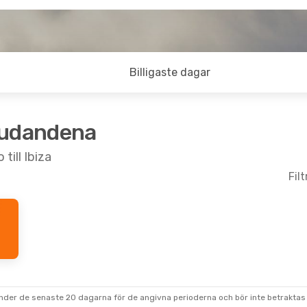
Billigaste dagar
judandena
till Ibiza
Fil
 Sön 27 Sep.
llanlandning
llanlandning
under de senaste 20 dagarna för de angivna perioderna och bör inte betraktas 