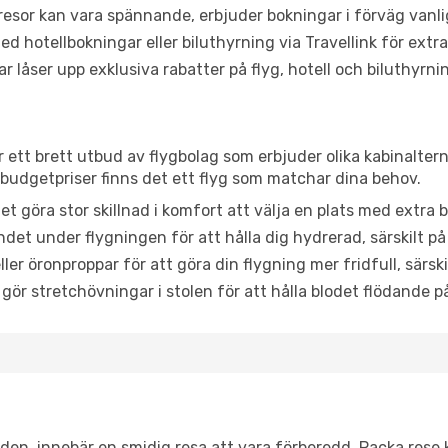
or kan vara spännande, erbjuder bokningar i förväg vanligtv
d hotellbokningar eller biluthyrning via Travellink för extra
låser upp exklusiva rabatter på flyg, hotell och biluthyrnin
ar ett brett utbud av flygbolag som erbjuder olika kabinalter
udgetpriser finns det ett flyg som matchar dina behov.
et göra stor skillnad i komfort att välja en plats med extr
det under flygningen för att hålla dig hydrerad, särskilt på 
ler öronproppar för att göra din flygning mer fridfull, särski
 gör stretchövningar i stolen för att hålla blodet flödande p
itiden, innebär en smidig resa att vara förberedd. Packa rese 