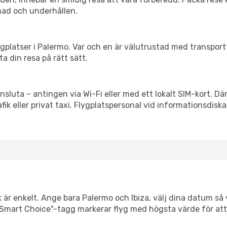
nad och underhållen.
flygplatser i Palermo. Var och en är välutrustad med transpor
ta din resa på rätt sätt.
ansluta – antingen via Wi-Fi eller med ett lokalt SIM-kort. Dä
afik eller privat taxi. Flygplatspersonal vid informationsdiska
 är enkelt. Ange bara Palermo och Ibiza, välj dina datum så vi
Vår "Smart Choice"-tagg markerar flyg med högsta värde för at