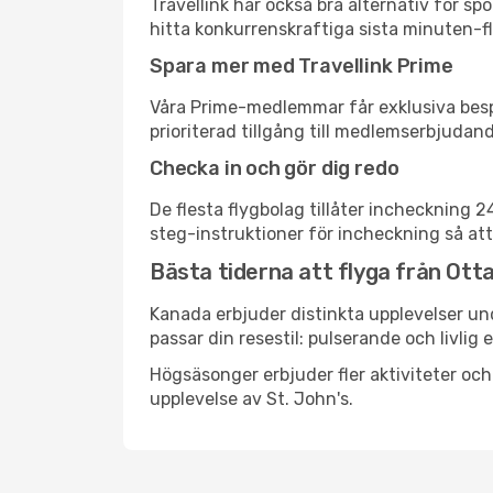
Travellink har också bra alternativ för 
hitta konkurrenskraftiga sista minuten-fly
Spara mer med Travellink Prime
Våra Prime-medlemmar får exklusiva bespa
prioriterad tillgång till medlemserbjudand
Checka in och gör dig redo
De flesta flygbolag tillåter incheckning 
steg-instruktioner för incheckning så att
Bästa tiderna att flyga från Ottaw
Kanada erbjuder distinkta upplevelser und
passar din resestil: pulserande och livlig 
Högsäsonger erbjuder fler aktiviteter oc
upplevelse av St. John's.