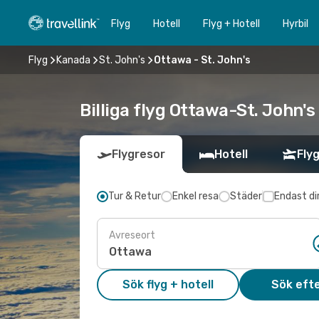
Flyg
Hotell
Flyg + Hotell
Hyrbil
Flyg
Kanada
St. John's
Ottawa - St. John's
Billiga flyg Ottawa-St. John's 
Flygresor
Hotell
Flyg
Tur & Retur
Enkel resa
Städer
Endast di
Avreseort
Sök flyg + hotell
Sök efte