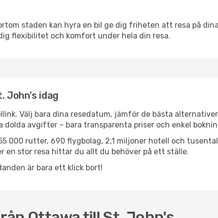
ortom staden kan hyra en bil ge dig friheten att resa på dina 
dig flexibilitet och komfort under hela din resa.
t. John's idag
llink. Välj bara dina resedatum, jämför de bästa alternative
ga dolda avgifter – bara transparenta priser och enkel boknin
5 000 rutter, 690 flygbolag, 2,1 miljoner hotell och tusenta
 en stor resa hittar du allt du behöver på ett ställe.
anden är bara ett klick bort!
rån Ottawa till St. John's