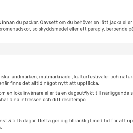
 innan du packar. Oavsett om du behöver en lätt jacka eller 
romenadskor, solskyddsmedel eller ett paraply, beroende p
oriska landmärken, matmarknader, kulturfestivaler och natur
när finns det alltid något nytt att upptäcka.
en lokalinvånare eller ta en dagsutflykt till närliggande st
har dina intressen och ditt resetempo.
nst 3 till 5 dagar. Detta ger dig tillräckligt med tid för at
.