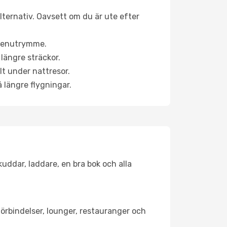
alternativ. Oavsett om du är ute efter
a benutrymme.
längre sträckor.
lt under nattresor.
å längre flygningar.
kuddar, laddare, en bra bok och alla
tförbindelser, lounger, restauranger och