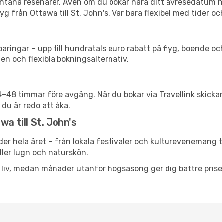
spontana resenärer. Även om du bokar nära ditt avresedatum 
g från Ottawa till St. John's. Var bara flexibel med tider oc
ringar – upp till hundratals euro rabatt på flyg, boende o
en och flexibla bokningsalternativ.
24–48 timmar före avgång. När du bokar via Travellink skick
 du är redo att åka.
a till St. John's
er hela året – från lokala festivaler och kulturevenemang ti
eller lugn och naturskön.
h liv, medan månader utanför högsäsong ger dig bättre pris