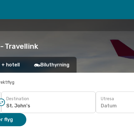
- Travellink
 + hotell
Biluthyrning
rektflyg
Destination
Utresa
Datum
r flyg