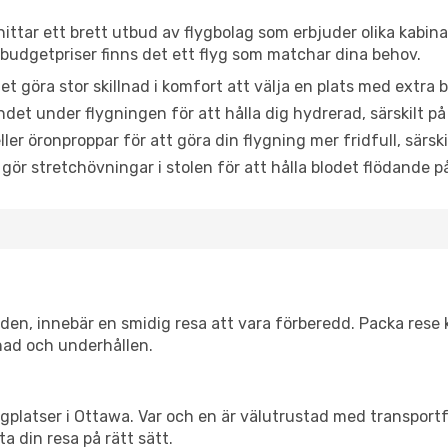
hittar ett brett utbud av flygbolag som erbjuder olika kabin
udgetpriser finns det ett flyg som matchar dina behov.
et göra stor skillnad i komfort att välja en plats med extr
det under flygningen för att hålla dig hydrerad, särskilt på 
ler öronproppar för att göra din flygning mer fridfull, särski
 gör stretchövningar i stolen för att hålla blodet flödande p
itiden, innebär en smidig resa att vara förberedd. Packa rese 
nad och underhållen.
flygplatser i Ottawa. Var och en är välutrustad med transpor
ta din resa på rätt sätt.