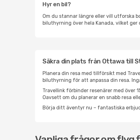
Hyr en bil?
Om du stannar längre eller vill utforska b
biluthyrning över hela Kanada, vilket ger 
Säkra din plats från Ottawa till S
Planera din resa med tillförsikt med Trave
biluthyrning för att anpassa din resa. In
Travellink förbinder resenärer med över 15
Oavsett om du planerar en snabb resa eller
Börja ditt äventyr nu – fantastiska erbjud
Vanliga frågor om flyg f