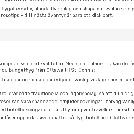
flygalternativ, blanda flygbolag och skapa en resplan som pa
resetips – ditt nästa äventyr är bara ett klick bort.
t kompromissa med kvaliteten. Med smart planering kan du l
 du budgetflyg från Ottawa till St. John's:
Tisdagar och onsdagar erbjuder vanligtvis lägre priser jäm
trollerar både traditionella och lågprisbolag, så att du aldrig
or kan vara spännande, erbjuder bokningar i förväg vanligtv
d hotellbokningar eller biluthyrning via Travellink för extra
låser upp exklusiva rabatter på flyg, hotell och biluthyrnin