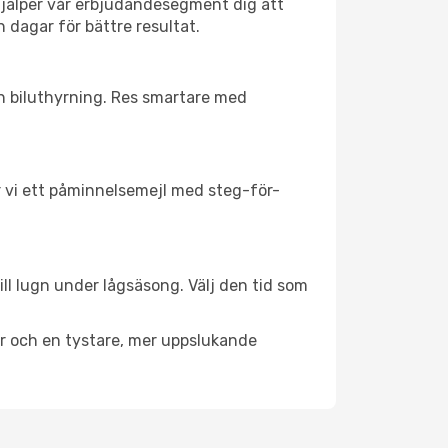
hjälper vår erbjudandesegment dig att
h dagar för bättre resultat.
ch biluthyrning. Res smartare med
ar vi ett påminnelsemejl med steg-för-
ll lugn under lågsäsong. Välj den tid som
er och en tystare, mer uppslukande