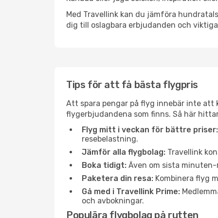
Med Travellink kan du jämföra hundratals 
dig till oslagbara erbjudanden och viktiga 
Tips för att få bästa flygpris
Att spara pengar på flyg innebär inte at
flygerbjudandena som finns. Så här hittar
Flyg mitt i veckan för bättre priser:
resebelastning.
Jämför alla flygbolag:
Travellink kon
Boka tidigt:
Även om sista minuten-res
Paketera din resa:
Kombinera flyg me
Gå med i Travellink Prime:
Medlemmar 
och avbokningar.
Populära flygbolag på rutten