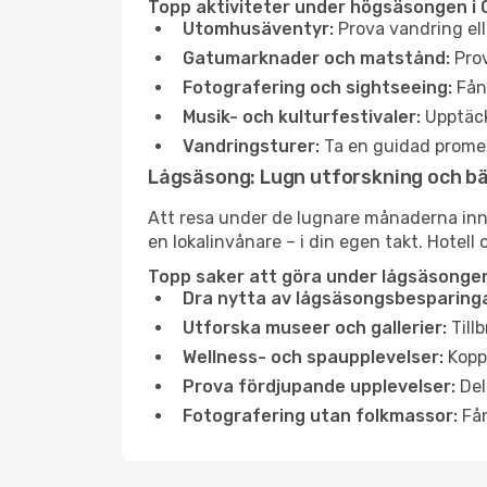
Topp aktiviteter under högsäsongen i
Utomhusäventyr:
Prova vandring ell
Gatumarknader och matstånd:
Prov
Fotografering och sightseeing:
Fång
Musik- och kulturfestivaler:
Upptäck
Vandringsturer:
Ta en guidad promen
Lågsäsong: Lugn utforskning och b
Att resa under de lugnare månaderna inneb
en lokalinvånare – i din egen takt. Hotell 
Topp saker att göra under lågsäsongen
Dra nytta av lågsäsongsbesparinga
Utforska museer och gallerier:
Tillb
Wellness- och spaupplevelser:
Koppl
Prova fördjupande upplevelser:
Del
Fotografering utan folkmassor:
Fån