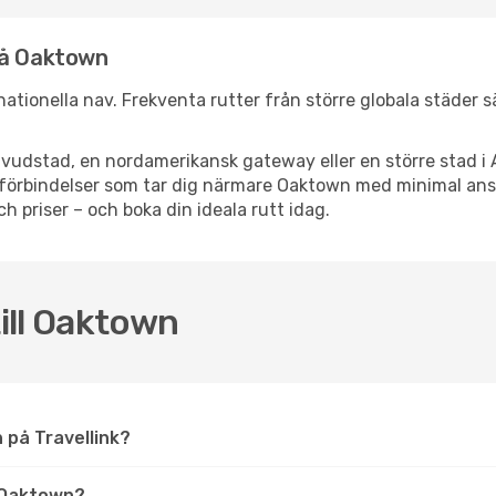
nå Oaktown
rnationella nav. Frekventa rutter från större globala städer 
vudstad, en nordamerikansk gateway eller en större stad i 
ppsförbindelser som tar dig närmare Oaktown med minimal an
och priser – och boka din ideala rutt idag.
till Oaktown
n på Travellink?
 Oaktown?