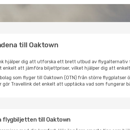
ndena till Oaktown
nk hjälper dig att utforska ett brett utbud av flygalternati
et enkelt att jämföra biljettpriser, vilket hjälper dig att enke
lygbolag som flyger till Oaktown (OTN) från större flygplatser
r gör Travellink det enkelt att upptäcka vad som fungerar bä
 flygbiljetten till Oaktown