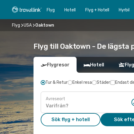
Flyg
Hotell
Flyg + Hotell
Hyrbil
Flyg
USA
Oaktown
Flyg till Oaktown - De lägsta 
Flygresor
Hotell
Flyg
Tur & Retur
Enkel resa
Städer
Endast di
Avreseort
Sök flyg + hotell
Sök efte