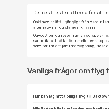
De mest reste rutterna för att 
Oaktown är lättillgängligt från flera inte
alternativ när du planerar din resa.
Oavsett om du reser från en europeisk hu
sannolikt att hitta direkt- eller en-sto
sökfilter för att jämföra flygbolag, tider 
Vanliga frågor om flyg 
Hur kan jag hitta billiga flyg till Oaktow
När är den bästa månaden att besöka