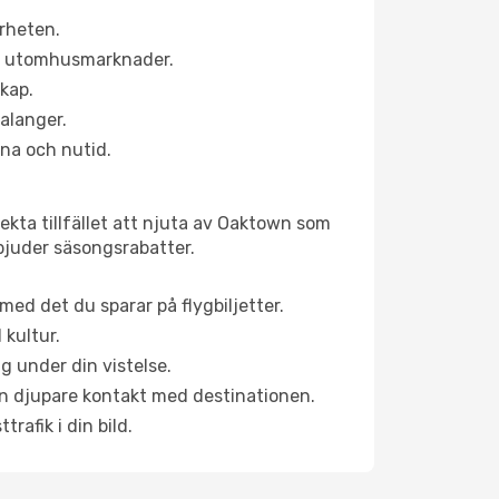
rheten.
ns utomhusmarknader.
skap.
alanger.
na och nutid.
ekta tillfället att njuta av Oaktown som
erbjuder säsongsrabatter.
ed det du sparar på flygbiljetter.
 kultur.
g under din vistelse.
 en djupare kontakt med destinationen.
rafik i din bild.