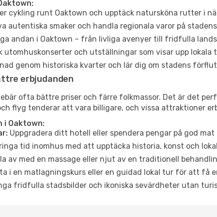
 Oaktown:
er cykling runt Oaktown och upptäck natursköna rutter i nä
a autentiska smaker och handla regionala varor på stade
a andan i Oaktown – från livliga avenyer till fridfulla land
 utomhuskonserter och utställningar som visar upp lokala t
ad genom historiska kvarter och lär dig om stadens förflut
ättre erbjudanden
är ofta bättre priser och färre folkmassor. Det är det perf
och flyg tenderar att vara billigare, och vissa attraktioner 
 i Oaktown:
r:
Uppgradera ditt hotell eller spendera pengar på god mat m
ringa tid inomhus med att upptäcka historia, konst och lokal
a av med en massage eller njut av en traditionell behandlin
ta i en matlagningskurs eller en guidad lokal tur för att få
ga fridfulla stadsbilder och ikoniska sevärdheter utan turistt