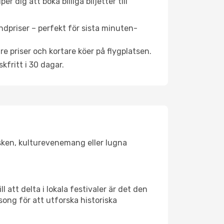
 dig att boka billiga biljetter till
ndpriser – perfekt för sista minuten-
re priser och kortare köer på flygplatsen.
fritt i 30 dagar.
lsken, kulturevenemang eller lugna
 att delta i lokala festivaler är det den
ong för att utforska historiska