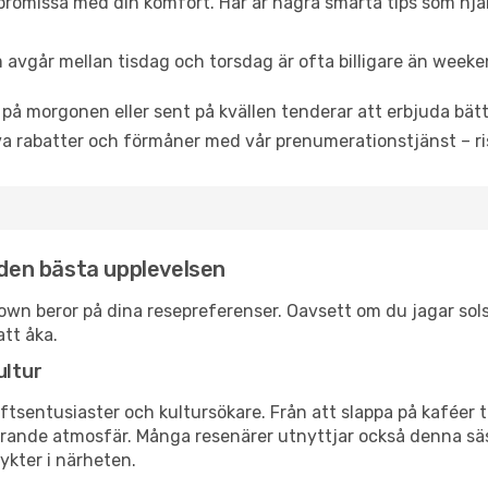
promissa med din komfort. Här är några smarta tips som hjälper
 avgår mellan tisdag och torsdag är ofta billigare än weeke
 på morgonen eller sent på kvällen tenderar att erbjuda bätt
a rabatter och förmåner med vår prenumerationstjänst – risk
 den bästa upplevelsen
aktown beror på dina resepreferenser. Oavsett om du jagar so
att åka.
ultur
tsentusiaster och kultursökare. Från att slappa på kaféer till
erande atmosfär. Många resenärer utnyttjar också denna säs
ykter i närheten.