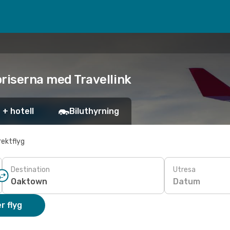
priserna med Travellink
 + hotell
Biluthyrning
rektflyg
Destination
Utresa
Datum
r flyg