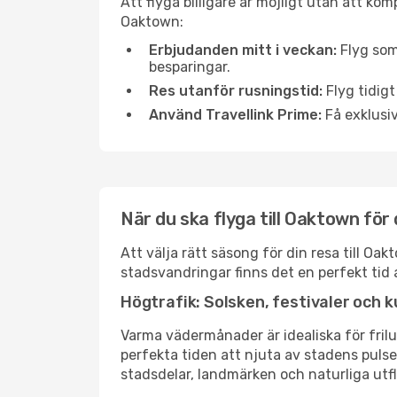
Att flyga billigare är möjligt utan att kom
Oaktown:
Erbjudanden mitt i veckan:
Flyg som
besparingar.
Res utanför rusningstid:
Flyg tidigt
Använd Travellink Prime:
Få exklusiv
När du ska flyga till Oaktown för
Att välja rätt säsong för din resa till O
stadsvandringar finns det en perfekt tid 
Högtrafik: Solsken, festivaler och k
Varma vädermånader är idealiska för friluf
perfekta tiden att njuta av stadens puls
stadsdelar, landmärken och naturliga utfl