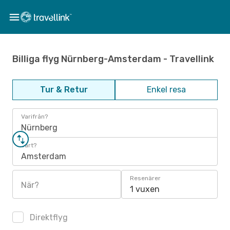
Billiga flyg Nürnberg-Amsterdam - Travellink
Tur & Retur
Enkel resa
Varifrån?
Nürnberg
Vart?
Amsterdam
Resenärer
När?
1 vuxen
Direktflyg