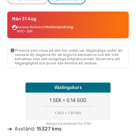
Tors 17 Sep.
Mån 31 Aug.
- Lör 26 Sep.
Turkish Airlines
Asiana Airlines
1 Mellanlandning
1 Mellanlandning
NYC
- SIN
NYC
- SIN
Turkish Airlines
1 Mellanlandning
SIN
- NYC
Priserna som visas på den här sidan var tillgängliga under de
senaste 20 dagarna för de angivna perioderna och bör inte
betraktas som det slutgiltiga erbjudna priset. Observera att
Sön 23 Aug.
- Sön 30 Aug.
tillgänglighet och priser kan komma att ändras.
Air Canada
2 Mellanlandningar
NYC
- SIN
Air Canada
2 Mellanlandningar
SIN
- NYC
Växlingskurs
1 SEK = 0.14 SGD
1 SGD = 7.39 SEK
Senast kontrollerad Fre 7/08
Avstånd:
15327 kms