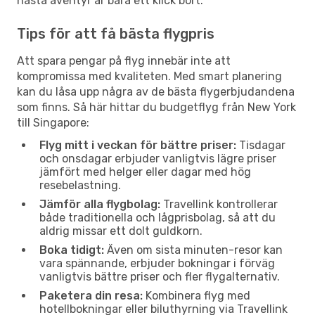
nästa äventyr är bara ett klick bort.
Tips för att få bästa flygpris
Att spara pengar på flyg innebär inte att
kompromissa med kvaliteten. Med smart planering
kan du låsa upp några av de bästa flygerbjudandena
som finns. Så här hittar du budgetflyg från New York
till Singapore:
Flyg mitt i veckan för bättre priser:
Tisdagar
och onsdagar erbjuder vanligtvis lägre priser
jämfört med helger eller dagar med hög
resebelastning.
Jämför alla flygbolag:
Travellink kontrollerar
både traditionella och lågprisbolag, så att du
aldrig missar ett dolt guldkorn.
Boka tidigt:
Även om sista minuten-resor kan
vara spännande, erbjuder bokningar i förväg
vanligtvis bättre priser och fler flygalternativ.
Paketera din resa:
Kombinera flyg med
hotellbokningar eller biluthyrning via Travellink