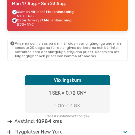
Mån 17 Aug.
- Sön 23 Aug.
Xiamen Airlines
1 Mellanlandning
NYC
- BJS
Qatar Airways
1 Mellanlandning
BJS
- NYC
Priserna som visas på den här sidan var tillgängliga under de
senaste 20 dagarna för de angivna perioderna och bör inte
betraktas som det slutgiltiga erbjudna priset. Observera att
tillgänglighet och priser kan komma att ändras.
Växlingskurs
1 SEK = 0.72 CNY
1 CNY = 1.4 SEK
Senast kontrollerad Lör 8/08
Avstånd:
10984 kms
Flygplatser New York