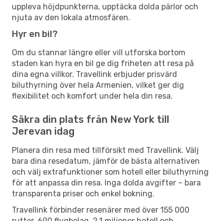
uppleva höjdpunkterna, upptäcka dolda pärlor och
njuta av den lokala atmosfären.
Hyr en bil?
Om du stannar längre eller vill utforska bortom
staden kan hyra en bil ge dig friheten att resa på
dina egna villkor. Travellink erbjuder prisvärd
biluthyrning över hela Armenien, vilket ger dig
flexibilitet och komfort under hela din resa.
Säkra din plats från New York till
Jerevan idag
Planera din resa med tillförsikt med Travellink. Välj
bara dina resedatum, jämför de bästa alternativen
och välj extrafunktioner som hotell eller biluthyrning
för att anpassa din resa. Inga dolda avgifter – bara
transparenta priser och enkel bokning.
Travellink förbinder resenärer med över 155 000
rutter, 690 flygbolag, 2,1 miljoner hotell och