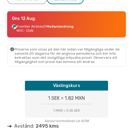
Sön 6 Sep.
Ons 12 Aug.
- Lör 12 Sep.
American Airlines
Frontier Airlines
1 Mellanlandning
Direkt
NYC
NYC
- CUN
- CUN
JetBlue Airways
Direkt
CUN
- NYC
Priserna som visas på den här sidan var tillgängliga under de
Ons 12 Aug.
- Sön 16 Aug.
senaste 20 dagarna för de angivna perioderna och bör inte
betraktas som det slutgiltiga erbjudna priset. Observera att
Frontier Airlines
1 Mellanlandning
tillgänglighet och priser kan komma att ändras.
NYC
- CUN
JetBlue Airways
1 Mellanlandning
CUN
- NYC
Växlingskurs
1 SEK = 1.82 MXN
1 MXN = 0.55 SEK
Senast kontrollerad Lör 8/08
Avstånd:
2495 kms