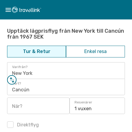
Upptäck lågprisflyg från New York till Cancún
från 1967 SEK
Tur & Retur
Enkel resa
Varifrån?
New York
Vart?
Cancún
Resenärer
När?
1 vuxen
Direktflyg