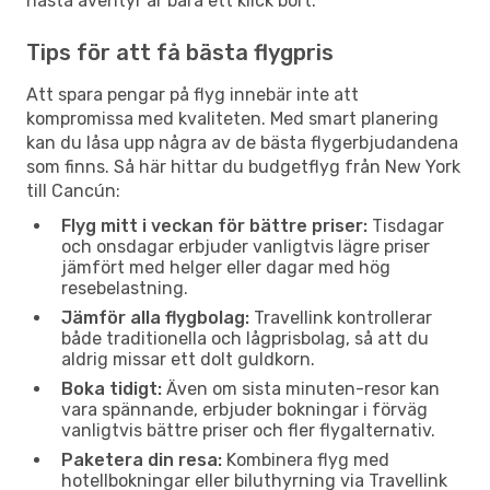
nästa äventyr är bara ett klick bort.
Tips för att få bästa flygpris
Att spara pengar på flyg innebär inte att
kompromissa med kvaliteten. Med smart planering
kan du låsa upp några av de bästa flygerbjudandena
som finns. Så här hittar du budgetflyg från New York
till Cancún:
Flyg mitt i veckan för bättre priser:
Tisdagar
och onsdagar erbjuder vanligtvis lägre priser
jämfört med helger eller dagar med hög
resebelastning.
Jämför alla flygbolag:
Travellink kontrollerar
både traditionella och lågprisbolag, så att du
aldrig missar ett dolt guldkorn.
Boka tidigt:
Även om sista minuten-resor kan
vara spännande, erbjuder bokningar i förväg
vanligtvis bättre priser och fler flygalternativ.
Paketera din resa:
Kombinera flyg med
hotellbokningar eller biluthyrning via Travellink