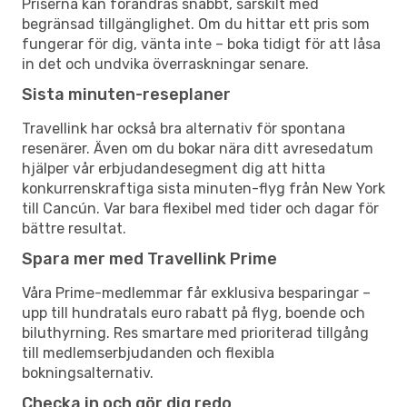
Priserna kan förändras snabbt, särskilt med
begränsad tillgänglighet. Om du hittar ett pris som
fungerar för dig, vänta inte – boka tidigt för att låsa
in det och undvika överraskningar senare.
Sista minuten-reseplaner
Travellink har också bra alternativ för spontana
resenärer. Även om du bokar nära ditt avresedatum
hjälper vår erbjudandesegment dig att hitta
konkurrenskraftiga sista minuten-flyg från New York
till Cancún. Var bara flexibel med tider och dagar för
bättre resultat.
Spara mer med Travellink Prime
Våra Prime-medlemmar får exklusiva besparingar –
upp till hundratals euro rabatt på flyg, boende och
biluthyrning. Res smartare med prioriterad tillgång
till medlemserbjudanden och flexibla
bokningsalternativ.
Checka in och gör dig redo