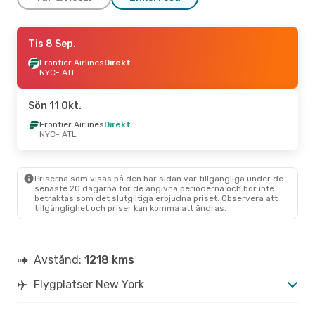
Lör 12 Sep.
Tis 8 Sep.
- Tis 15 Sep.
Frontier Airlines
Frontier Airlines
Direkt
Direkt
NYC
NYC
- ATL
- ATL
Frontier Airlines
Direkt
ATL
- NYC
Sön 11 Okt.
Tis 11 Aug.
Frontier Airlines
- Lör 15 Aug.
Direkt
NYC
- ATL
Frontier Airlines
Direkt
NYC
- ATL
Frontier Airlines
Direkt
ATL
- NYC
Priserna som visas på den här sidan var tillgängliga under de
senaste 20 dagarna för de angivna perioderna och bör inte
betraktas som det slutgiltiga erbjudna priset. Observera att
Sön 23 Aug.
- Mån 31 Aug.
tillgänglighet och priser kan komma att ändras.
Frontier Airlines
Direkt
NYC
- ATL
Frontier Airlines
Direkt
ATL
- NYC
Avstånd:
1218 kms
Flygplatser New York