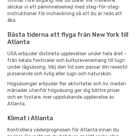
timmar före avgång. När du bokar via Travellink
skickar vi ett påminnelsemejl med steg-för-steg-
instruktioner för incheckning så att du är redo att
åka.
Bästa tiderna att flyga från New York till
Atlanta
USA erbjuder distinkta upplevelser under hela året –
från lokala festivaler och kulturevenemang till lugn
under lågsäsong. Välj den tid som passar din resestil:
pulserande och livlig eller lugn och naturskön.
Högsäsonger erbjuder fler aktiviteter och liv, medan
månader utanför högsäsong ger dig bättre priser
och en tystare, mer uppslukande upplevelse av
Atlanta.
Klimat i Atlanta
Kontrollera väderprognosen för Atlanta innan du