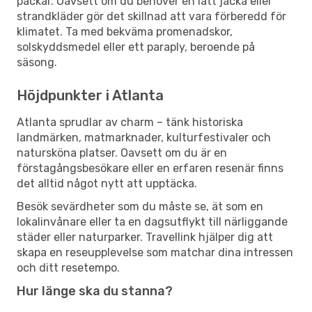
packar. Oavsett om du behöver en lätt jacka eller
strandkläder gör det skillnad att vara förberedd för
klimatet. Ta med bekväma promenadskor,
solskyddsmedel eller ett paraply, beroende på
säsong.
Höjdpunkter i Atlanta
Atlanta sprudlar av charm – tänk historiska
landmärken, matmarknader, kulturfestivaler och
natursköna platser. Oavsett om du är en
förstagångsbesökare eller en erfaren resenär finns
det alltid något nytt att upptäcka.
Besök sevärdheter som du måste se, ät som en
lokalinvånare eller ta en dagsutflykt till närliggande
städer eller naturparker. Travellink hjälper dig att
skapa en reseupplevelse som matchar dina intressen
och ditt resetempo.
Hur länge ska du stanna?