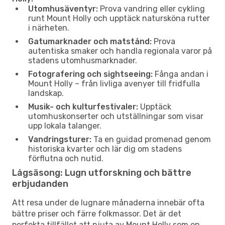
Utomhusäventyr:
Prova vandring eller cykling
runt Mount Holly och upptäck natursköna rutter
i närheten.
Gatumarknader och matstånd:
Prova
autentiska smaker och handla regionala varor på
stadens utomhusmarknader.
Fotografering och sightseeing:
Fånga andan i
Mount Holly – från livliga avenyer till fridfulla
landskap.
Musik- och kulturfestivaler:
Upptäck
utomhuskonserter och utställningar som visar
upp lokala talanger.
Vandringsturer:
Ta en guidad promenad genom
historiska kvarter och lär dig om stadens
förflutna och nutid.
Lågsäsong: Lugn utforskning och bättre
erbjudanden
Att resa under de lugnare månaderna innebär ofta
bättre priser och färre folkmassor. Det är det
perfekta tillfället att njuta av Mount Holly som en