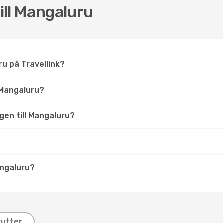
till Mangaluru
uru på Travellink?
 Mangaluru?
ygen till Mangaluru?
angaluru?
rutter