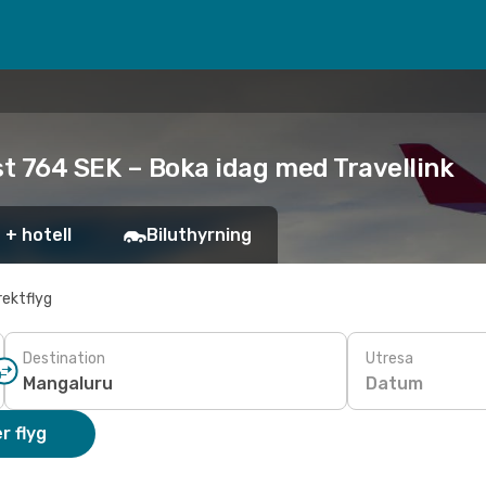
st 764 SEK – Boka idag med Travellink
 + hotell
Biluthyrning
rektflyg
Destination
Utresa
Datum
r flyg