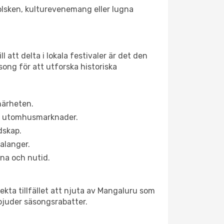
solsken, kulturevenemang eller lugna
 att delta i lokala festivaler är det den
ong för att utforska historiska
närheten.
ns utomhusmarknader.
dskap.
alanger.
na och nutid.
ekta tillfället att njuta av Mangaluru som
erbjuder säsongsrabatter.