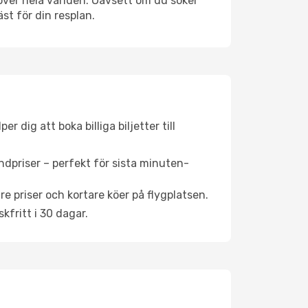
r över hela världen. Oavsett om du söker
st för din resplan.
 dig att boka billiga biljetter till
ndpriser – perfekt för sista minuten-
re priser och kortare köer på flygplatsen.
fritt i 30 dagar.