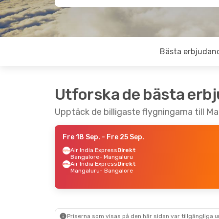
Bästa erbjudan
Utforska de bästa erb
Upptäck de billigaste flygningarna till M
Fre 18 Sep.
- Fre 25 Sep.
Air India Express
Direkt
Bangalore
- Mangaluru
Air India Express
Direkt
Mangaluru
- Bangalore
Priserna som visas på den här sidan var tillgängliga 