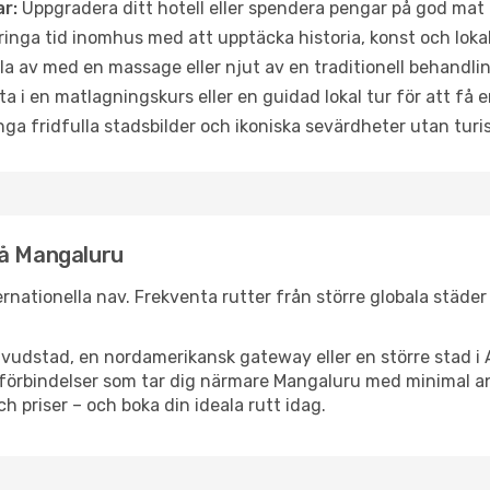
r:
Uppgradera ditt hotell eller spendera pengar på god mat m
ringa tid inomhus med att upptäcka historia, konst och lokal
a av med en massage eller njut av en traditionell behandlin
ta i en matlagningskurs eller en guidad lokal tur för att få
ga fridfulla stadsbilder och ikoniska sevärdheter utan turistt
nå Mangaluru
ternationella nav. Frekventa rutter från större globala städer
vudstad, en nordamerikansk gateway eller en större stad i 
ppsförbindelser som tar dig närmare Mangaluru med minimal 
och priser – och boka din ideala rutt idag.