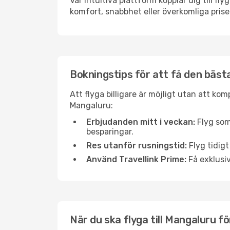
Vår intuitiva plattform kopplar dig till fl
komfort, snabbhet eller överkomliga prise
Bokningstips för att få den bästa
Att flyga billigare är möjligt utan att kom
Mangaluru:
Erbjudanden mitt i veckan:
Flyg som
besparingar.
Res utanför rusningstid:
Flyg tidigt
Använd Travellink Prime:
Få exklusiv
När du ska flyga till Mangaluru f