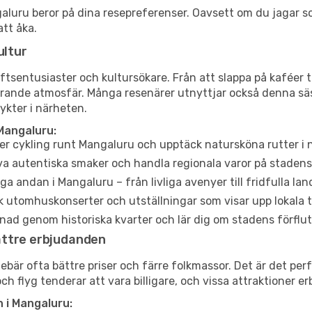
angaluru beror på dina resepreferenser. Oavsett om du jagar 
att åka.
ultur
tsentusiaster och kultursökare. Från att slappa på kaféer till
erande atmosfär. Många resenärer utnyttjar också denna säs
ykter i närheten.
Mangaluru:
er cykling runt Mangaluru och upptäck natursköna rutter i 
a autentiska smaker och handla regionala varor på stade
a andan i Mangaluru – från livliga avenyer till fridfulla lan
 utomhuskonserter och utställningar som visar upp lokala t
ad genom historiska kvarter och lär dig om stadens förflut
ättre erbjudanden
är ofta bättre priser och färre folkmassor. Det är det perf
och flyg tenderar att vara billigare, och vissa attraktioner 
 i Mangaluru: