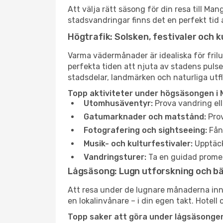
Att välja rätt säsong för din resa till M
stadsvandringar finns det en perfekt tid 
Högtrafik: Solsken, festivaler och k
Varma vädermånader är idealiska för friluf
perfekta tiden att njuta av stadens puls
stadsdelar, landmärken och naturliga utfl
Topp aktiviteter under högsäsongen i 
Utomhusäventyr:
Prova vandring ell
Gatumarknader och matstånd:
Prov
Fotografering och sightseeing:
Fång
Musik- och kulturfestivaler:
Upptäck
Vandringsturer:
Ta en guidad promen
Lågsäsong: Lugn utforskning och b
Att resa under de lugnare månaderna inneb
en lokalinvånare – i din egen takt. Hotell 
Topp saker att göra under lågsäsongen