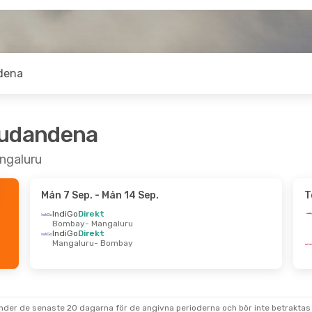
dena
judandena
angaluru
Mån 7 Sep.
- Mån 14 Sep.
T
IndiGo
Direkt
Bombay
- Mangaluru
IndiGo
Direkt
Mangaluru
- Bombay
under de senaste 20 dagarna för de angivna perioderna och bör inte betraktas 