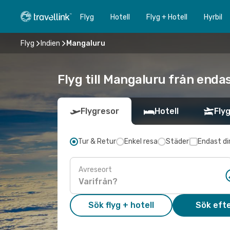
Flyg
Hotell
Flyg + Hotell
Hyrbil
Flyg
Indien
Mangaluru
Flyg till Mangaluru från enda
Flygresor
Hotell
Flyg
Tur & Retur
Enkel resa
Städer
Endast di
Avreseort
Sök flyg + hotell
Sök efte