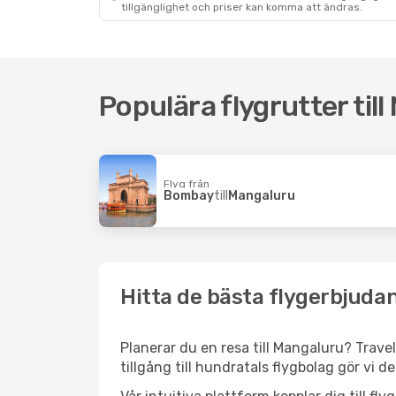
tillgänglighet och priser kan komma att ändras.
Populära flygrutter til
Flyg från
Bombay
till
Mangaluru
Hitta de bästa flygerbjuda
Planerar du en resa till Mangaluru? Travel
tillgång till hundratals flygbolag gör vi d