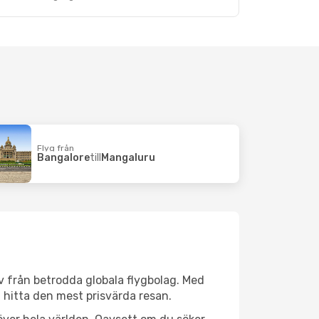
Flyg från
Bangalore
till
Mangaluru
iv från betrodda globala flygbolag. Med
lt hitta den mest prisvärda resan.