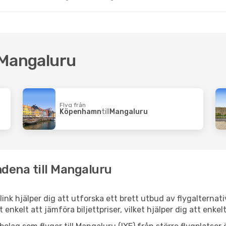
l Mangaluru
Flyg från
Köpenhamn
till
Mangaluru
ndena till Mangaluru
link hjälper dig att utforska ett brett utbud av flygalternat
et enkelt att jämföra biljettpriser, vilket hjälper dig att enke