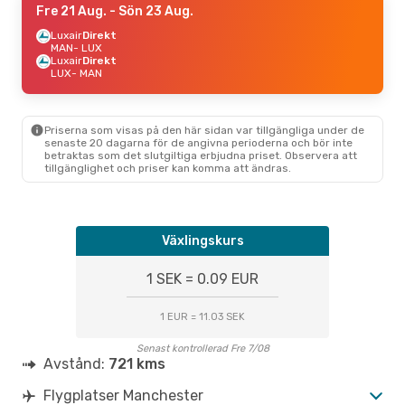
Fre 21 Aug.
- Sön 23 Aug.
Luxair
Direkt
MAN
- LUX
Luxair
Direkt
LUX
- MAN
Priserna som visas på den här sidan var tillgängliga under de
senaste 20 dagarna för de angivna perioderna och bör inte
betraktas som det slutgiltiga erbjudna priset. Observera att
tillgänglighet och priser kan komma att ändras.
Växlingskurs
1 SEK = 0.09 EUR
1 EUR = 11.03 SEK
Senast kontrollerad Fre 7/08
Avstånd:
721 kms
Flygplatser Manchester