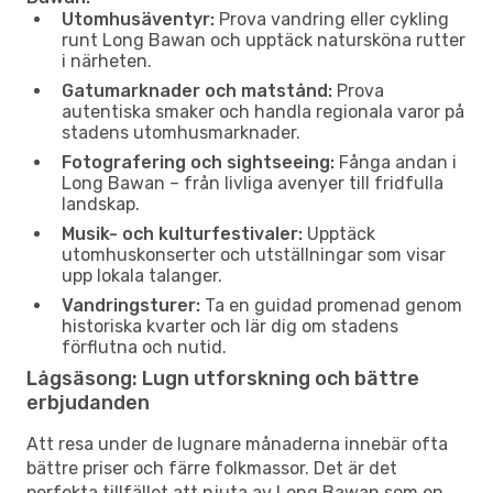
Utomhusäventyr:
Prova vandring eller cykling
runt Long Bawan och upptäck natursköna rutter
i närheten.
Gatumarknader och matstånd:
Prova
autentiska smaker och handla regionala varor på
stadens utomhusmarknader.
Fotografering och sightseeing:
Fånga andan i
Long Bawan – från livliga avenyer till fridfulla
landskap.
Musik- och kulturfestivaler:
Upptäck
utomhuskonserter och utställningar som visar
upp lokala talanger.
Vandringsturer:
Ta en guidad promenad genom
historiska kvarter och lär dig om stadens
förflutna och nutid.
Lågsäsong: Lugn utforskning och bättre
erbjudanden
Att resa under de lugnare månaderna innebär ofta
bättre priser och färre folkmassor. Det är det
perfekta tillfället att njuta av Long Bawan som en