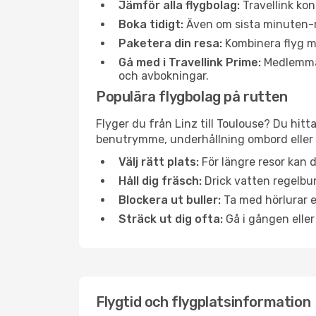
Jämför alla flygbolag:
Travellink kon
Boka tidigt:
Även om sista minuten-res
Paketera din resa:
Kombinera flyg me
Gå med i Travellink Prime:
Medlemmar 
och avbokningar.
Populära flygbolag på rutten
Flyger du från Linz till Toulouse? Du hitt
benutrymme, underhållning ombord eller b
Välj rätt plats:
För längre resor kan d
Håll dig fräsch:
Drick vatten regelbun
Blockera ut buller:
Ta med hörlurar el
Sträck ut dig ofta:
Gå i gången eller
Flygtid och flygplatsinformation