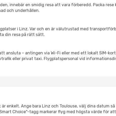
itiden, innebär en smidig resa att vara förberedd. Packa rese 
nad och underhållen.
flygplatser i Linz. Var och en är välutrustad med transportfö
ta din resa på rätt sätt.
att ansluta – antingen via Wi-Fi eller med ett lokalt SIM-kort
vtrafik eller privat taxi. Flygplatspersonal vid informationsdi
 är enkelt. Ange bara Linz och Toulouse, välj dina datum så v
Vår "Smart Choice"-tagg markerar flyg med högsta värde för at