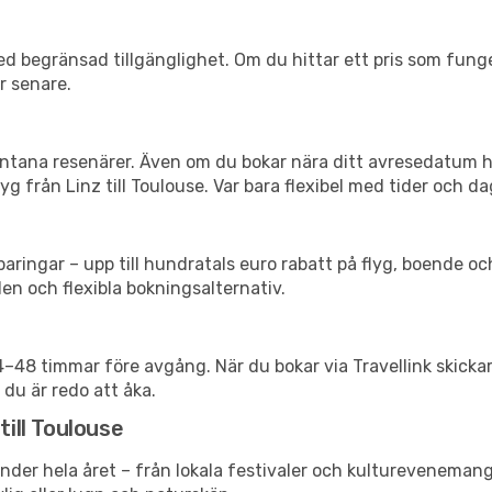
d begränsad tillgänglighet. Om du hittar ett pris som funger
r senare.
spontana resenärer. Även om du bokar nära ditt avresedatum 
g från Linz till Toulouse. Var bara flexibel med tider och dag
ringar – upp till hundratals euro rabatt på flyg, boende o
en och flexibla bokningsalternativ.
24–48 timmar före avgång. När du bokar via Travellink skick
 du är redo att åka.
till Toulouse
nder hela året – från lokala festivaler och kulturevenemang 