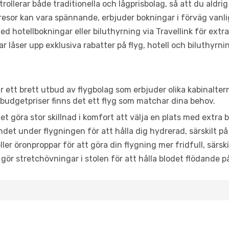
trollerar både traditionella och lågprisbolag, så att du aldrig
or kan vara spännande, erbjuder bokningar i förväg vanligtv
d hotellbokningar eller biluthyrning via Travellink för extra
låser upp exklusiva rabatter på flyg, hotell och biluthyrnin
ar ett brett utbud av flygbolag som erbjuder olika kabinalter
udgetpriser finns det ett flyg som matchar dina behov.
et göra stor skillnad i komfort att välja en plats med extr
det under flygningen för att hålla dig hydrerad, särskilt på 
ler öronproppar för att göra din flygning mer fridfull, särski
 gör stretchövningar i stolen för att hålla blodet flödande p