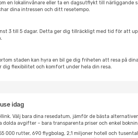
en lokalinvånare eller ta en dagsutflykt till närliggande st
har dina intressen och ditt resetempo.
nst 3 till 5 dagar. Detta ger dig tillräckligt med tid för at
.
ortom staden kan hyra en bil ge dig friheten att resa på dina 
r dig flexibilitet och komfort under hela din resa.
ouse idag
llink. Välj bara dina resedatum, jämför de bästa alternative
ga dolda avgifter – bara transparenta priser och enkel boknin
5 000 rutter, 690 flygbolag, 2,1 miljoner hotell och tusenta