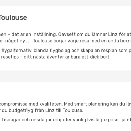
 Toulouse
n – det är en inställning. Oavsett om du lämnar Linz för a
eller något nytt i Toulouse börjar varje resa med en enda bokn
flygalternativ, blanda flygbolag och skapa en resplan som pa
resetips – ditt nästa äventyr är bara ett klick bort.
t kompromissa med kvaliteten. Med smart planering kan du l
 du budgetflyg från Linz till Toulouse:
Tisdagar och onsdagar erbjuder vanligtvis lägre priser jäm