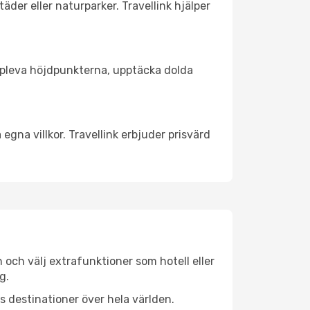
äder eller naturparker. Travellink hjälper
t uppleva höjdpunkterna, upptäcka dolda
egna villkor. Travellink erbjuder prisvärd
n och välj extrafunktioner som hotell eller
g.
ls destinationer över hela världen.