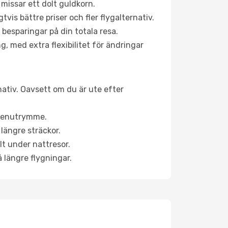
 missar ett dolt guldkorn.
is bättre priser och fler flygalternativ.
 besparingar på din totala resa.
g, med extra flexibilitet för ändringar
nativ. Oavsett om du är ute efter
a benutrymme.
längre sträckor.
lt under nattresor.
å längre flygningar.