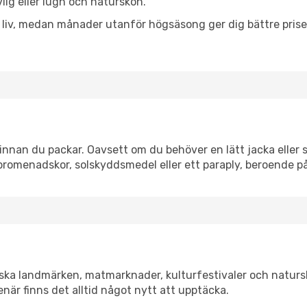
vlig eller lugn och naturskön.
h liv, medan månader utanför högsäsong ger dig bättre pris
nnan du packar. Oavsett om du behöver en lätt jacka eller s
romenadskor, solskyddsmedel eller ett paraply, beroende p
iska landmärken, matmarknader, kulturfestivaler och naturs
när finns det alltid något nytt att upptäcka.