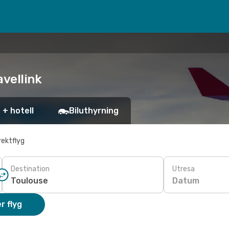
avellink
 + hotell
Biluthyrning
rektflyg
Destination
Utresa
Datum
r flyg