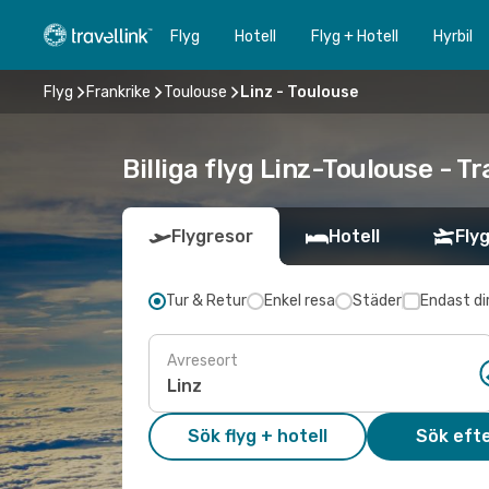
Flyg
Hotell
Flyg + Hotell
Hyrbil
Flyg
Frankrike
Toulouse
Linz - Toulouse
Billiga flyg Linz-Toulouse - Tr
Flygresor
Hotell
Flyg
Tur & Retur
Enkel resa
Städer
Endast di
Avreseort
Sök flyg + hotell
Sök efte