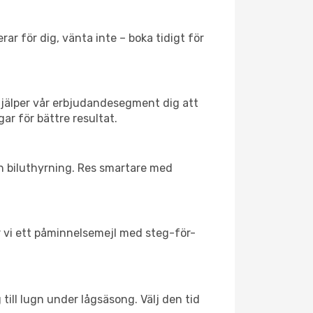
ar för dig, vänta inte – boka tidigt för
hjälper vår erbjudandesegment dig att
ar för bättre resultat.
ch biluthyrning. Res smartare med
ar vi ett påminnelsemejl med steg-för-
till lugn under lågsäsong. Välj den tid