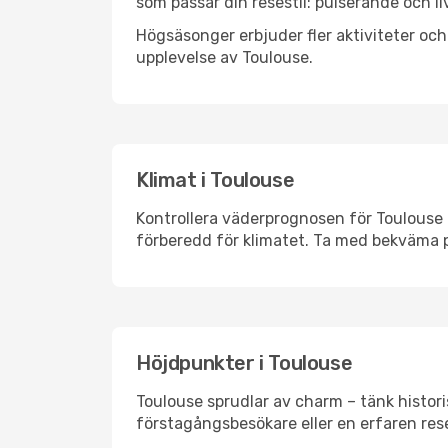
som passar din resestil: pulserande och li
Högsäsonger erbjuder fler aktiviteter oc
upplevelse av Toulouse.
Klimat i Toulouse
Kontrollera väderprognosen för Toulouse i
förberedd för klimatet. Ta med bekväma p
Höjdpunkter i Toulouse
Toulouse sprudlar av charm – tänk histor
förstagångsbesökare eller en erfaren rese