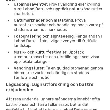
Utomhusäventyr:
Prova vandring eller cykling
runt Lahad Datu och upptäck natursköna rutter
i närheten.
Gatumarknader och matstånd:
Prova
autentiska smaker och handla regionala varor på
stadens utomhusmarknader.
Fotografering och sightseeing:
Fånga andan i
Lahad Datu – från livliga avenyer till fridfulla
landskap.
Musik- och kulturfestivaler:
Upptäck
utomhuskonserter och utställningar som visar
upp lokala talanger.
Vandringsturer:
Ta en guidad promenad genom
historiska kvarter och lär dig om stadens
förflutna och nutid.
Lågsäsong: Lugn utforskning och bättre
erbjudanden
Att resa under de lugnare månaderna innebär ofta
bättre priser och färre folkmassor. Det är det
perfekta tillfället att njuta av Lahad Datu som en