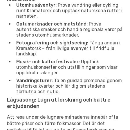
Utomhusäventyr:
Prova vandring eller cykling
runt Kramatorsk och upptäck natursköna rutter i
närheten.
Gatumarknader och matstånd:
Prova
autentiska smaker och handla regionala varor på
stadens utomhusmarknader.
Fotografering och sightseeing:
Fånga andan i
Kramatorsk – från livliga avenyer till fridfulla
landskap.
Musik- och kulturfestivaler:
Upptäck
utomhuskonserter och utställningar som visar
upp lokala talanger.
Vandringsturer:
Ta en guidad promenad genom
historiska kvarter och lär dig om stadens
förflutna och nutid.
Lågsäsong: Lugn utforskning och bättre
erbjudanden
Att resa under de lugnare månaderna innebär ofta
bättre priser och färre folkmassor. Det är det
perfekta tillfället att njuta av Kramatorsk som en