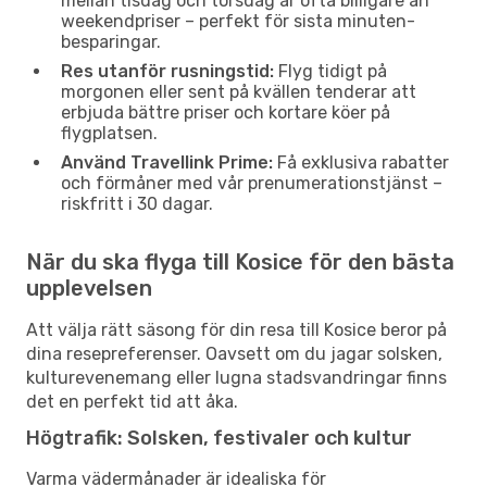
mellan tisdag och torsdag är ofta billigare än
weekendpriser – perfekt för sista minuten-
besparingar.
Res utanför rusningstid:
Flyg tidigt på
morgonen eller sent på kvällen tenderar att
erbjuda bättre priser och kortare köer på
flygplatsen.
Använd Travellink Prime:
Få exklusiva rabatter
och förmåner med vår prenumerationstjänst –
riskfritt i 30 dagar.
När du ska flyga till Kosice för den bästa
upplevelsen
Att välja rätt säsong för din resa till Kosice beror på
dina resepreferenser. Oavsett om du jagar solsken,
kulturevenemang eller lugna stadsvandringar finns
det en perfekt tid att åka.
Högtrafik: Solsken, festivaler och kultur
Varma vädermånader är idealiska för