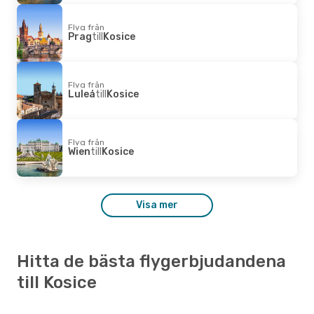
Flyg från
Prag
till
Kosice
Flyg från
Luleå
till
Kosice
Flyg från
Wien
till
Kosice
Visa mer
Hitta de bästa flygerbjudandena
till Kosice