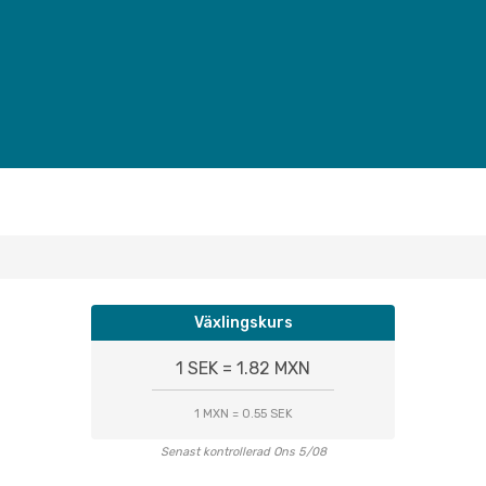
Växlingskurs
1 SEK = 1.82 MXN
1 MXN = 0.55 SEK
Senast kontrollerad Ons 5/08