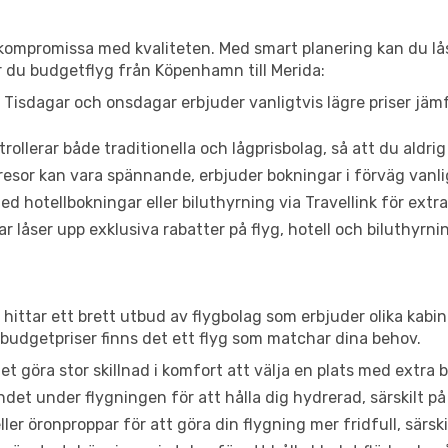
t kompromissa med kvaliteten. Med smart planering kan du l
r du budgetflyg från Köpenhamn till Merida:
Tisdagar och onsdagar erbjuder vanligtvis lägre priser jäm
trollerar både traditionella och lågprisbolag, så att du aldrig
or kan vara spännande, erbjuder bokningar i förväg vanligtv
d hotellbokningar eller biluthyrning via Travellink för extra
låser upp exklusiva rabatter på flyg, hotell och biluthyrnin
hittar ett brett utbud av flygbolag som erbjuder olika kabin
udgetpriser finns det ett flyg som matchar dina behov.
et göra stor skillnad i komfort att välja en plats med extr
det under flygningen för att hålla dig hydrerad, särskilt på 
ler öronproppar för att göra din flygning mer fridfull, särski