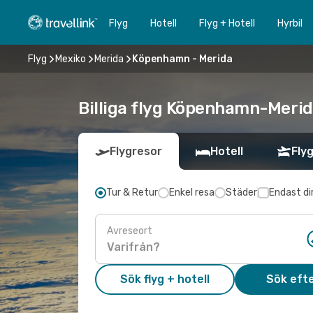
Flyg
Hotell
Flyg + Hotell
Hyrbil
Flyg
Mexiko
Merida
Köpenhamn - Merida
Billiga flyg Köpenhamn-Merida
Flygresor
Hotell
Flyg
Tur & Retur
Enkel resa
Städer
Endast di
Avreseort
Sök flyg + hotell
Sök efte