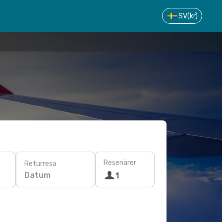
SV
(kr)
Resenärer
Returresa
Datum
1