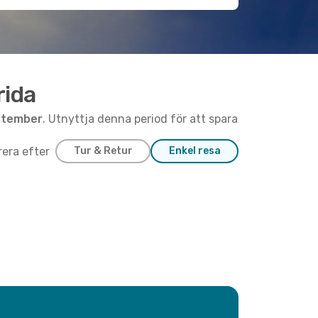
rida
ptember
. Utnyttja denna period för att spara
trera efter
Tur & Retur
Enkel resa