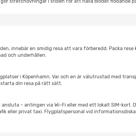
 gör stretchövningar i stolen för att hålla blodet flödande p
itiden, innebär en smidig resa att vara förberedd. Packa rese 
nad och underhållen.
 flygplatser i Köpenhamn. Var och en är välutrustad med trans
starta din resa på rätt sätt.
t ansluta – antingen via Wi-Fi eller med ett lokalt SIM-kort. 
afik eller privat taxi. Flygplatspersonal vid informationsdiska