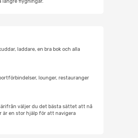
å längre flygningar.
kuddar, laddare, en bra bok och alla
portförbindelser, lounger, restauranger
Därifrån väljer du det bästa sättet att nå
r är en stor hjälp för att navigera