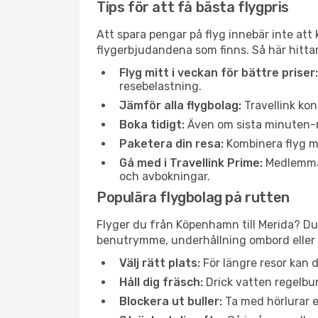
Tips för att få bästa flygpris
Att spara pengar på flyg innebär inte at
flygerbjudandena som finns. Så här hitta
Flyg mitt i veckan för bättre priser:
resebelastning.
Jämför alla flygbolag:
Travellink kon
Boka tidigt:
Även om sista minuten-res
Paketera din resa:
Kombinera flyg me
Gå med i Travellink Prime:
Medlemmar 
och avbokningar.
Populära flygbolag på rutten
Flyger du från Köpenhamn till Merida? Du 
benutrymme, underhållning ombord eller b
Välj rätt plats:
För längre resor kan d
Håll dig fräsch:
Drick vatten regelbun
Blockera ut buller:
Ta med hörlurar el