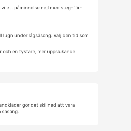
ar vi ett påminnelsemejl med steg-för-
ll lugn under lågsäsong. Välj den tid som
er och en tystare, mer uppslukande
andkläder gör det skillnad att vara
å säsong.