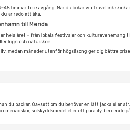
24–48 timmar före avgång. När du bokar via Travellink skick
 du är redo att åka.
enhamn till Merida
er hela året – från lokala festivaler och kulturevenemang ti
eller lugn och naturskön.
h liv, medan månader utanför högsäsong ger dig bättre pris
an du packar. Oavsett om du behöver en lätt jacka eller str
romenadskor, solskyddsmedel eller ett paraply, beroende p