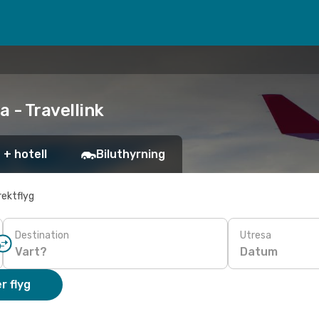
 - Travellink
 + hotell
Biluthyrning
rektflyg
Destination
Utresa
Datum
r flyg