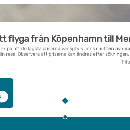
t att flyga från Köpenhamn till Me
nk på att de lägsta priserna vanligtvis finns
i mitten av
se
din resa. Observera att priserna kan ändras efter sökningen.
Fil
k