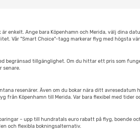
nk är enkelt. Ange bara Köpenhamn och Merida, välj dina datum
xibilitet. Vår "Smart Choice"-tagg markerar flyg med högsta vä
d begränsad tillgänglighet. Om du hittar ett pris som funger
r senare.
spontana resenärer. Även om du bokar nära ditt avresedatum 
yg från Köpenhamn till Merida. Var bara flexibel med tider oc
ringar – upp till hundratals euro rabatt på flyg, boende o
en och flexibla bokningsalternativ.