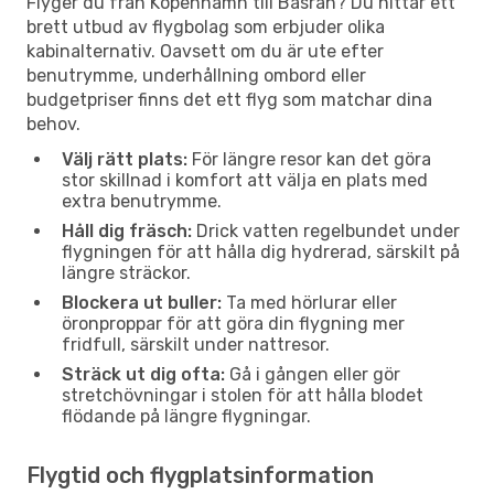
Flyger du från Köpenhamn till Basrah? Du hittar ett
brett utbud av flygbolag som erbjuder olika
kabinalternativ. Oavsett om du är ute efter
benutrymme, underhållning ombord eller
budgetpriser finns det ett flyg som matchar dina
behov.
Välj rätt plats:
För längre resor kan det göra
stor skillnad i komfort att välja en plats med
extra benutrymme.
Håll dig fräsch:
Drick vatten regelbundet under
flygningen för att hålla dig hydrerad, särskilt på
längre sträckor.
Blockera ut buller:
Ta med hörlurar eller
öronproppar för att göra din flygning mer
fridfull, särskilt under nattresor.
Sträck ut dig ofta:
Gå i gången eller gör
stretchövningar i stolen för att hålla blodet
flödande på längre flygningar.
Flygtid och flygplatsinformation