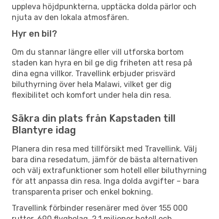
uppleva höjdpunkterna, upptäcka dolda pärlor och
njuta av den lokala atmosfären.
Hyr en bil?
Om du stannar längre eller vill utforska bortom
staden kan hyra en bil ge dig friheten att resa på
dina egna villkor. Travellink erbjuder prisvärd
biluthyrning över hela Malawi, vilket ger dig
flexibilitet och komfort under hela din resa.
Säkra din plats från Kapstaden till
Blantyre idag
Planera din resa med tillförsikt med Travellink. Välj
bara dina resedatum, jämför de bästa alternativen
och välj extrafunktioner som hotell eller biluthyrning
för att anpassa din resa. Inga dolda avgifter – bara
transparenta priser och enkel bokning.
Travellink förbinder resenärer med över 155 000
rutter, 690 flygbolag, 2,1 miljoner hotell och