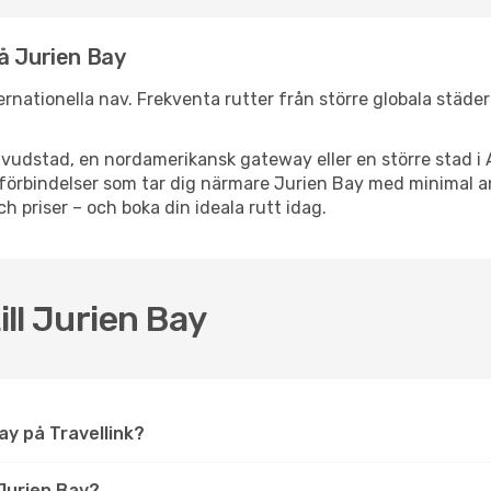
å Jurien Bay
nternationella nav. Frekventa rutter från större globala städe
vudstad, en nordamerikansk gateway eller en större stad i 
ppsförbindelser som tar dig närmare Jurien Bay med minimal 
och priser – och boka din ideala rutt idag.
ill Jurien Bay
 Bay på Travellink?
Jurien Bay?