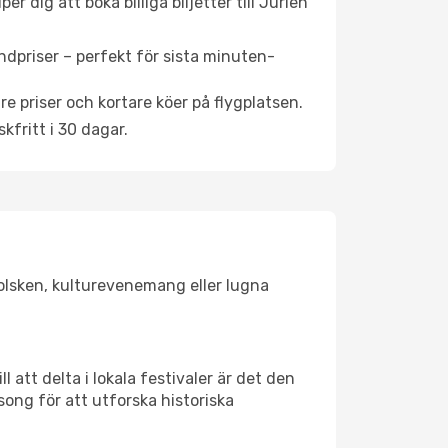
 dig att boka billiga biljetter till Jurien
ndpriser – perfekt för sista minuten-
re priser och kortare köer på flygplatsen.
fritt i 30 dagar.
 solsken, kulturevenemang eller lugna
 att delta i lokala festivaler är det den
ong för att utforska historiska