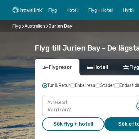
Flyg
Hotell
Flyg + Hotell
Hyrbil
Flyg
Australien
Jurien Bay
Flyg till Jurien Bay - De lägs
Flygresor
Hotell
Flyg
Tur & Retur
Enkel resa
Städer
Endast di
Avreseort
Sök flyg + hotell
Sök efte