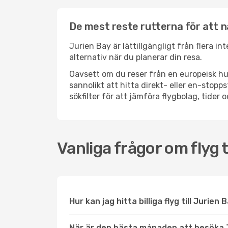
De mest reste rutterna för att n
Jurien Bay är lättillgängligt från flera i
alternativ när du planerar din resa.
Oavsett om du reser från en europeisk hu
sannolikt att hitta direkt- eller en-sto
sökfilter för att jämföra flygbolag, tider 
Vanliga frågor om flyg t
Hur kan jag hitta billiga flyg till Jurien
När är den bästa månaden att besöka 