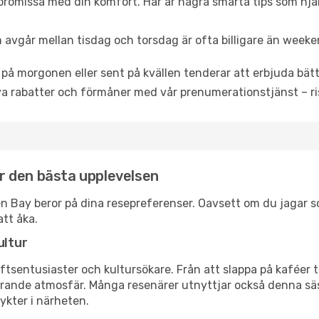
promissa med din komfort. Här är några smarta tips som hjälper
 avgår mellan tisdag och torsdag är ofta billigare än weeke
 på morgonen eller sent på kvällen tenderar att erbjuda bätt
a rabatter och förmåner med vår prenumerationstjänst – risk
för den bästa upplevelsen
urien Bay beror på dina resepreferenser. Oavsett om du jagar
att åka.
ultur
tsentusiaster och kultursökare. Från att slappa på kaféer till
erande atmosfär. Många resenärer utnyttjar också denna säs
ykter i närheten.