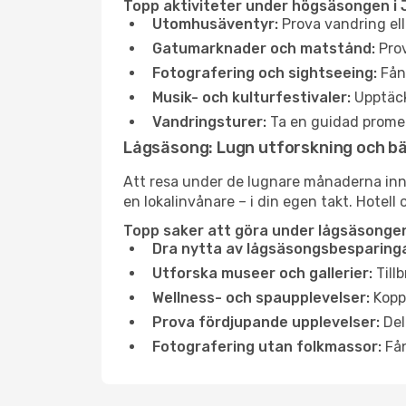
Topp aktiviteter under högsäsongen i 
Utomhusäventyr:
Prova vandring ell
Gatumarknader och matstånd:
Prov
Fotografering och sightseeing:
Fång
Musik- och kulturfestivaler:
Upptäck
Vandringsturer:
Ta en guidad promen
Lågsäsong: Lugn utforskning och b
Att resa under de lugnare månaderna inneb
en lokalinvånare – i din egen takt. Hotell 
Topp saker att göra under lågsäsongen 
Dra nytta av lågsäsongsbesparinga
Utforska museer och gallerier:
Tillb
Wellness- och spaupplevelser:
Koppl
Prova fördjupande upplevelser:
Del
Fotografering utan folkmassor:
Fån