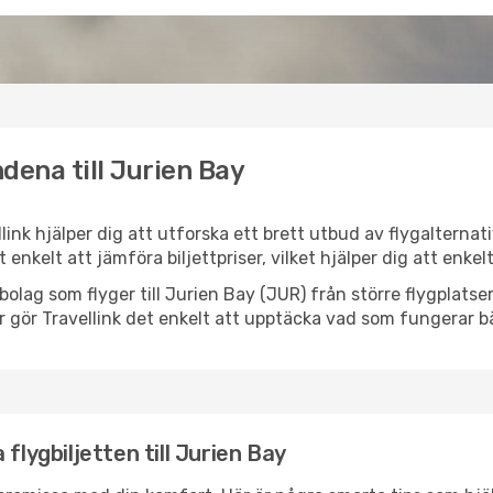
dena till Jurien Bay
llink hjälper dig att utforska ett brett utbud av flygalterna
et enkelt att jämföra biljettpriser, vilket hjälper dig att enke
ygbolag som flyger till Jurien Bay (JUR) från större flygplat
r gör Travellink det enkelt att upptäcka vad som fungerar bä
flygbiljetten till Jurien Bay