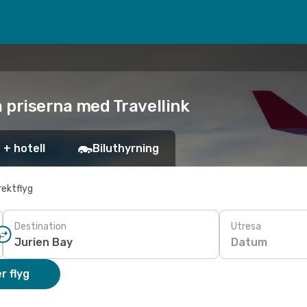
ta priserna med Travellink
 + hotell
Biluthyrning
rektflyg
Destination
Utresa
Datum
r flyg