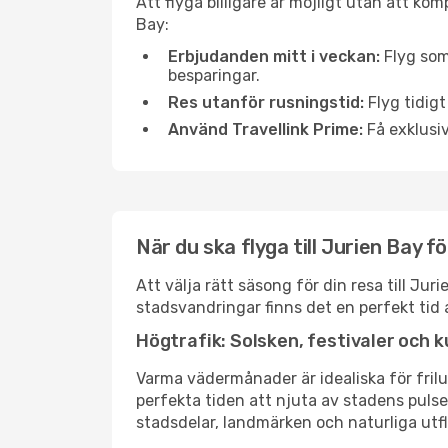
Att flyga billigare är möjligt utan att kom
Bay:
Erbjudanden mitt i veckan:
Flyg som
besparingar.
Res utanför rusningstid:
Flyg tidigt
Använd Travellink Prime:
Få exklusiv
När du ska flyga till Jurien Bay 
Att välja rätt säsong för din resa till J
stadsvandringar finns det en perfekt tid 
Högtrafik: Solsken, festivaler och k
Varma vädermånader är idealiska för friluf
perfekta tiden att njuta av stadens puls
stadsdelar, landmärken och naturliga utfl