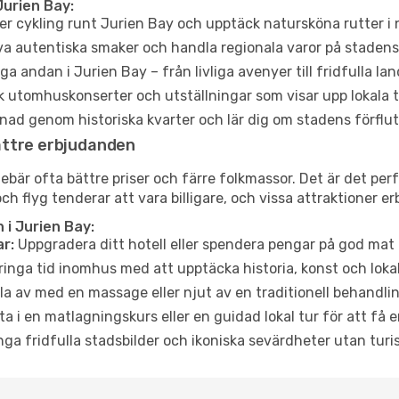
Jurien Bay:
er cykling runt Jurien Bay och upptäck natursköna rutter i
a autentiska smaker och handla regionala varor på stade
a andan i Jurien Bay – från livliga avenyer till fridfulla la
 utomhuskonserter och utställningar som visar upp lokala t
ad genom historiska kvarter och lär dig om stadens förflut
ättre erbjudanden
är ofta bättre priser och färre folkmassor. Det är det perfe
och flyg tenderar att vara billigare, och vissa attraktioner 
i Jurien Bay:
r:
Uppgradera ditt hotell eller spendera pengar på god mat m
ringa tid inomhus med att upptäcka historia, konst och lokal
a av med en massage eller njut av en traditionell behandlin
ta i en matlagningskurs eller en guidad lokal tur för att få
ga fridfulla stadsbilder och ikoniska sevärdheter utan turistt