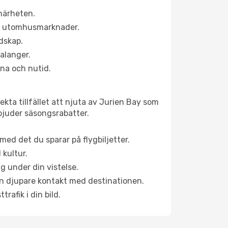
 närheten.
ns utomhusmarknader.
ndskap.
alanger.
na och nutid.
kta tillfället att njuta av Jurien Bay som
erbjuder säsongsrabatter.
ed det du sparar på flygbiljetter.
 kultur.
g under din vistelse.
 en djupare kontakt med destinationen.
rafik i din bild.