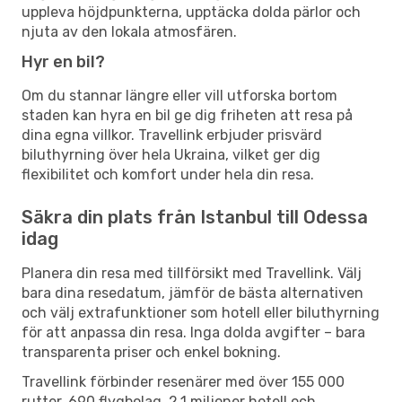
uppleva höjdpunkterna, upptäcka dolda pärlor och
njuta av den lokala atmosfären.
Hyr en bil?
Om du stannar längre eller vill utforska bortom
staden kan hyra en bil ge dig friheten att resa på
dina egna villkor. Travellink erbjuder prisvärd
biluthyrning över hela Ukraina, vilket ger dig
flexibilitet och komfort under hela din resa.
Säkra din plats från Istanbul till Odessa
idag
Planera din resa med tillförsikt med Travellink. Välj
bara dina resedatum, jämför de bästa alternativen
och välj extrafunktioner som hotell eller biluthyrning
för att anpassa din resa. Inga dolda avgifter – bara
transparenta priser och enkel bokning.
Travellink förbinder resenärer med över 155 000
rutter, 690 flygbolag, 2,1 miljoner hotell och